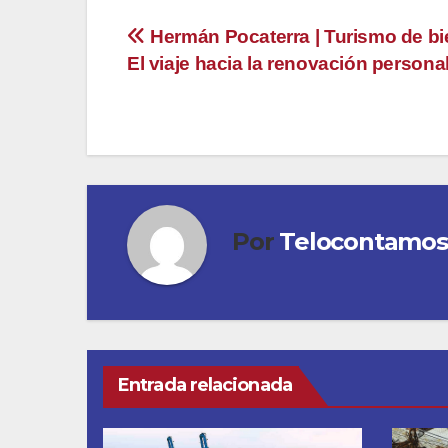
entradas
Navegación
Hermán Pocaterra | Turismo de bi
El viaje hacia la renovación persona
de
entradas
Por
Telocontamos
Entrada relacionada