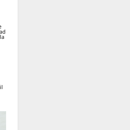
e
dad
la
il