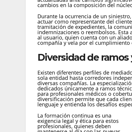
cambios en la composición del núcleo
Durante la ocurrencia de un siniestro,
actuar como representante del cliente 
tramitación de expedientes, la comunic
indemnizaciones o reembolsos. Esta a
al usuario, quien cuenta con un aliad
compañía y vela por el cumplimiento es
Diversidad de ramos y
Existen diferentes perfiles de mediad
sola entidad hasta corredores indepe
diversas compañías. La especializaci
dedicados únicamente a ramos técnico
para profesionales médicos o cobertur
diversificación permite que cada clie
lenguaje y entienda los desafíos espec
La formación continua es una
exigencia legal y ética para estos
profesionales, quienes deben
mantenerse al día con las nuevas