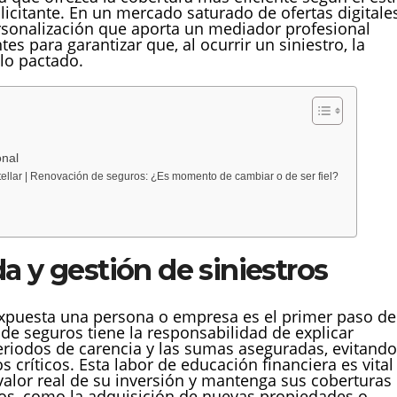
olicitante. En un mercado saturado de ofertas digitales
rsonalización que aporta un mediador profesional
es para garantizar que, al ocurrir un siniestro, la
lo pactado.
onal
ellar | Renovación de seguros: ¿Es momento de cambiar o de ser fiel?
a y gestión de siniestros
á expuesta una persona o empresa es el primer paso de
 de seguros tiene la responsabilidad de explicar
eriodos de carencia y las sumas aseguradas, evitando
ríticos. Esta labor de educación financiera es vital
alor real de su inversión y mantenga sus coberturas
vos, como la adquisición de nuevas propiedades o