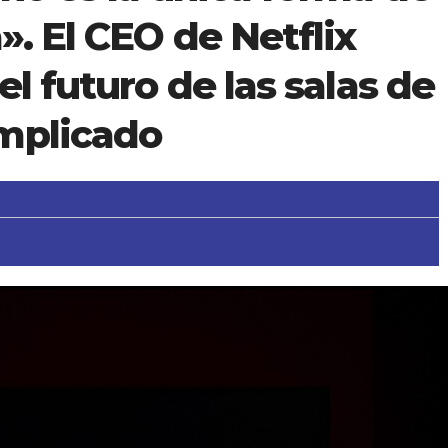
». El CEO de Netflix
el futuro de las salas de
mplicado