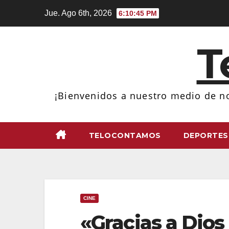
Ir
Jue. Ago 6th, 2026
6:10:47 PM
al
contenido
T
¡Bienvenidos a nuestro medio de no
TELOCONTAMOS
DEPORTES
CINE
«Gracias a Dios