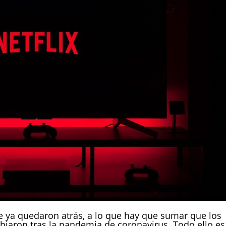
ne ya quedaron atrás, a lo que hay que sumar que los
iaron tras la pandemia de coronavirus. Todo ello es