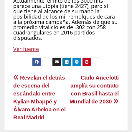
Actualmente, el hito de los 3000 hits
parece una utopía (tiene 2427), pero sí
que tiene al alcance de su mano la
posibilidad de los mil remolques de cara
a la próxima campaña. Además de que su
promedio vitalicio es de .302 con 258
cuadrangulares en 2016 partidos
disputados.
Ver fuente
Navegación
Revelan el detrás
Carlo Ancelotti
de escena del
amplía su contrato
de
escándalo entre
con Brasil hasta el
entradas
Kylian Mbappé y
Mundial de 2030
Álvaro Arbeloa en el
Real Madrid