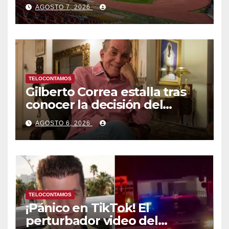
Centroamericanos y del
AGOSTO 7, 2026
Caribe tras mas de 70 años
TELOCONTAMOS
Gilberto Correa estalla tras
conocer la decisión del
tribunal en su caso
AGOSTO 6, 2026
TELOCONTAMOS
¡Pánico en TikTok! El
perturbador video del