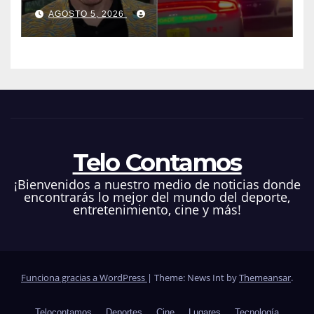
famoso influencer Perez
AGOSTO 5, 2026
Hilton que obligó a sus fans a
pedir ayuda médica
Telo Contamos
¡Bienvenidos a nuestro medio de noticias donde
encontrarás lo mejor del mundo del deporte,
entretenimiento, cine y más!
Funciona gracias a WordPress
|
Theme: News Int by
Themeansar
.
Telocontamos
Deportes
Cine
Lugares
Tecnología