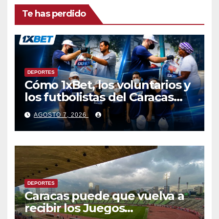
Te has perdido
DEPORTES
Cómo 1xBet, los voluntarios y
los futbolistas del Caracas
Fútbol Club juntaron fuerzas
AGOSTO 7, 2026
para ayudar a las familias de
Venezuela
DEPORTES
Caracas puede que vuelva a
recibir los Juegos