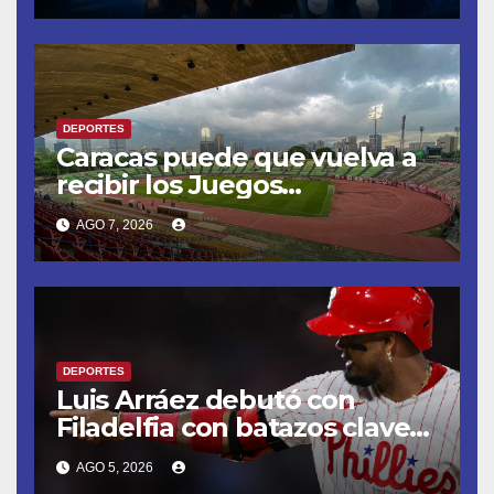
Venezuela
DEPORTES
Caracas puede que vuelva a
recibir los Juegos
Centroamericanos y del
AGO 7, 2026
Caribe tras mas de 70 años
DEPORTES
Luis Arráez debutó con
Filadelfia con batazos claves
que dieron la victoria ante
AGO 5, 2026
Nacionales