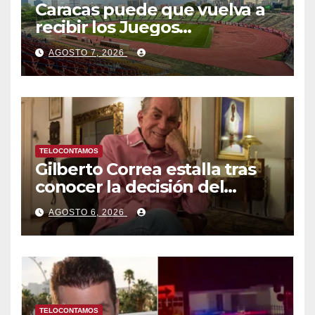
Caracas puede que vuelva a
recibir los Juegos
Centroamericanos y del
AGOSTO 7, 2026
Caribe tras mas de 70 años
TELOCONTAMOS
Gilberto Correa estalla tras
conocer la decisión del
tribunal en su caso
AGOSTO 6, 2026
TELOCONTAMOS