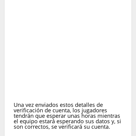
electrónico o número de teléfono registrado.
Al proporcionar el código en los campos
necesarios, los jugadores pueden verificar
sus detalles de registro.
Ahora, pueden navegar a la sección de
verificación y elegir los documentos que
están dispuestos a proporcionar para la
misma.
Tendrán que cargar imágenes claras en la
plataforma 1Win y verificar los detalles antes
de enviarlas para el proceso de verificación
de la cuenta.
Una vez enviados estos detalles de
verificación de cuenta, los jugadores
tendrán que esperar unas horas mientras
el equipo estará esperando sus datos y, si
son correctos, se verificará su cuenta.