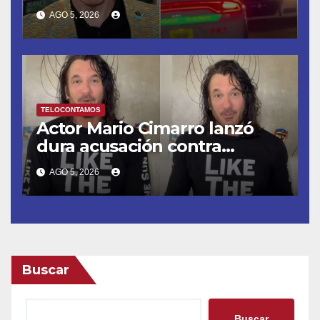
famoso influencer Perez
AGO 5, 2026
Hilton que obligó a sus fans a
pedir ayuda médica
TELOCONTAMOS
Actor Mario Cimarro lanzó
dura acusación contra
Telemundo y advirtió que lo
AGO 5, 2026
que hacen en su contra es
ilegal en EEUU
Buscar
Buscar