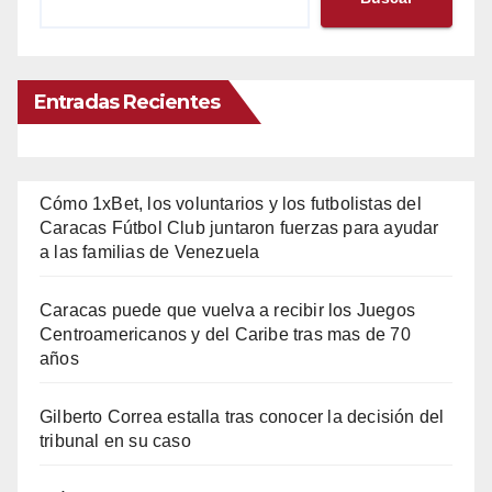
Entradas Recientes
Cómo 1xBet, los voluntarios y los futbolistas del
Caracas Fútbol Club juntaron fuerzas para ayudar
a las familias de Venezuela
Caracas puede que vuelva a recibir los Juegos
Centroamericanos y del Caribe tras mas de 70
años
Gilberto Correa estalla tras conocer la decisión del
tribunal en su caso