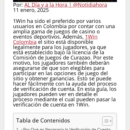
Por:
AL Día y a la Hora | @Notidiahora
11 enero, 2025
1Win ha sido el preferido por varios
usuarios en Colombia por contar con una
amplia gama de juegos de casino o
eventos deportivos. Además,
1Win
Colombia
el sitio está disponible
legalmente para los jugadores, ya que
está establecido bajo la licencia de la
Comisión de Juegos de Curazao. Por este
motivo, los jugadores también deberán
asegurarse de que son elegibles para
participar en las opciones de juego del
sitio y obtener ganancias. Esto se puede
hacer fácilmente con la ayuda del proceso
de verificación de cuenta. En esta guía, los
jugadores pueden ver en detalle el
proceso mediante el cual pueden pasar la
verificación de cuenta en 1Win.
Tabla de Contenidos
¿Por Qué es Necesaria la Verificación de Cuenta