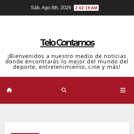
Ir
Sáb. Ago 8th, 2026
2:02:19 AM
al
contenido
Telo Contamos
¡Bienvenidos a nuestro medio de noticias
donde encontrarás lo mejor del mundo del
deporte, entretenimiento, cine y más!