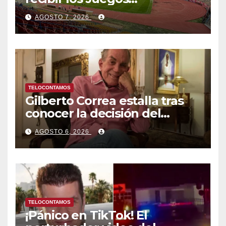
Centroamericanos y del
AGOSTO 7, 2026
Caribe tras mas de 70 años
TELOCONTAMOS
Gilberto Correa estalla tras
conocer la decisión del
tribunal en su caso
AGOSTO 6, 2026
TELOCONTAMOS
¡Pánico en TikTok! El