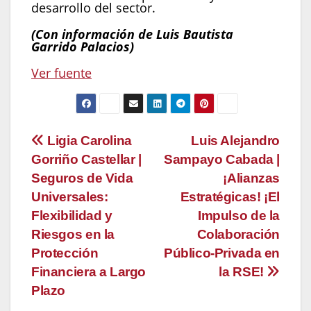
desarrollo del sector.
(Con información de Luis Bautista
Garrido Palacios)
Ver fuente
Navegación
Ligia Carolina
Luis Alejandro
Gorriño Castellar |
Sampayo Cabada |
de
Seguros de Vida
¡Alianzas
entradas
Universales:
Estratégicas! ¡El
Flexibilidad y
Impulso de la
Riesgos en la
Colaboración
Protección
Público-Privada en
Financiera a Largo
la RSE!
Plazo