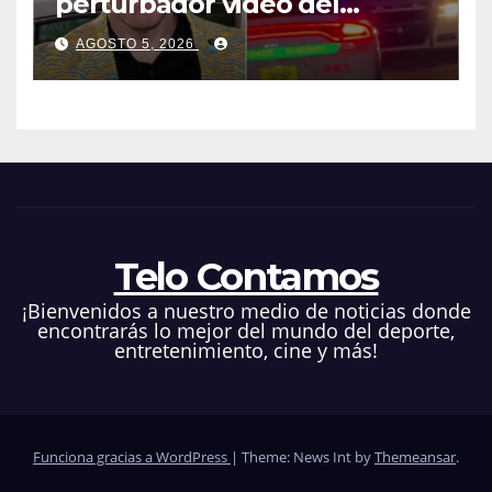
perturbador video del
famoso influencer Perez
AGOSTO 5, 2026
Hilton que obligó a sus fans a
pedir ayuda médica
Telo Contamos
¡Bienvenidos a nuestro medio de noticias donde
encontrarás lo mejor del mundo del deporte,
entretenimiento, cine y más!
Funciona gracias a WordPress
|
Theme: News Int by
Themeansar
.