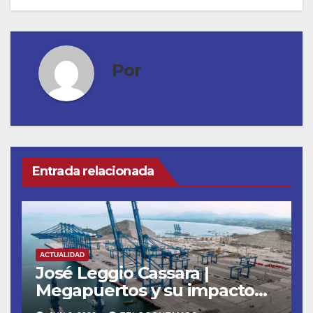
Por
Entrada relacionada
ACTUALIDAD
José Leggio Cassara |
Megapuertos y su impacto
en el turismo y el comercio