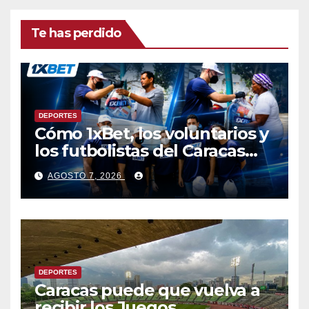
Te has perdido
DEPORTES
Cómo 1xBet, los voluntarios y
los futbolistas del Caracas
Fútbol Club juntaron fuerzas
AGOSTO 7, 2026
para ayudar a las familias de
Venezuela
DEPORTES
Caracas puede que vuelva a
recibir los Juegos