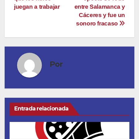
juegan a trabajar
entre Salamanca y
Cáceres y fue un
sonoro fracaso
Por
Entrada relacionada