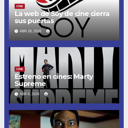
CINE
La web de Soy de cine cierra
sus puertas
ABR 28, 2026
CINE
Estreno en cines: Marty
Supreme
ABR 6, 2026