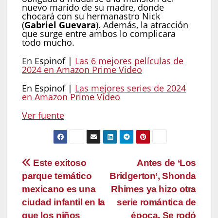
nuevo marido de su madre, donde
chocará con su hermanastro Nick
(
Gabriel Guevara
). Además, la atracción
que surge entre ambos lo complicara
todo mucho.
En Espinof |
Las 6 mejores películas de
2024 en Amazon Prime Video
En Espinof |
Las mejores series de 2024
en Amazon Prime Video
Ver fuente
Navegación
Este exitoso
Antes de ‘Los
parque temático
Bridgerton’, Shonda
de
mexicano es una
Rhimes ya hizo otra
entradas
ciudad infantil en la
serie romántica de
que los niños
época. Se rodó