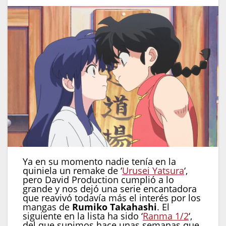
Ya en su momento nadie tenía en la
quiniela un remake de ‘
Urusei Yatsura
‘,
pero David Production cumplió a lo
grande y nos dejó una serie encantadora
que reavivó todavía más el interés por los
mangas de
Rumiko Takahashi
. El
siguiente en la lista ha sido ‘
Ranma 1/2
‘,
del que supimos hace unas semanas que