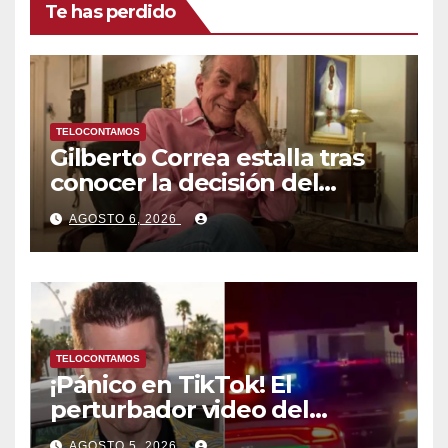
Te has perdido
TELOCONTAMOS
Gilberto Correa estalla tras
conocer la decisión del
tribunal en su caso
AGOSTO 6, 2026
TELOCONTAMOS
¡Pánico en TikTok! El
perturbador video del
famoso influencer Perez
AGOSTO 5, 2026