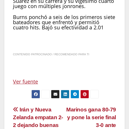
Suárez en su carrera y su vigésimo cuarto
juego con múltiples jonrones.
Burns ponchó a seis de los primeros siete
bateadores que enfrentó y permitió
cuatro hits. Bajó su efectividad a 2.01
CONTENIDO PATROCINADO / RECOMENDADO PARA TI
Ver fuente
Navegación
Irán y Nueva
Marinos gana 80-79
Zelanda empatan 2-
y pone la serie final
de
2 dejando buenas
3-0 ante