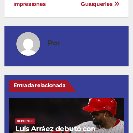
entradas
impresiones
Guaiqueríes
Por
Entrada relacionada
DEPORTES
Luis Arráez debutó con