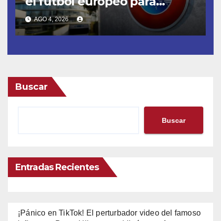
el fútbol europeo para
erradicar las demoras
AGO 4, 2026
Buscar
Buscar
Entradas Recientes
¡Pánico en TikTok! El perturbador video del famoso