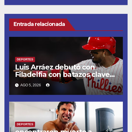
Entrada relacionada
DEPORTES
Luis Arráez debutó con
Filadelfia con batazos claves
que dieron la victoria ante
AGO 5, 2026
Nacionales
DEPORTES
encontraron muerto a