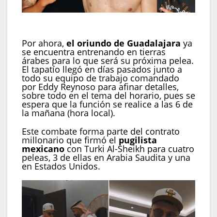
Chávez Jr. cree que puede noquear a Jake Paul
(IG/ @jcchavezjr)
Por ahora,
el oriundo de Guadalajara
ya
se encuentra entrenando en tierras
árabes para lo que será su próxima pelea.
El tapatío llegó en días pasados junto a
todo su equipo de trabajo comandado
por Eddy Reynoso para afinar detalles,
sobre todo en el tema del horario, pues se
espera que la función se realice a las 6 de
la mañana (hora local).
Este combate forma parte del contrato
millonario que firmó el
pugilista
mexicano
con Turki Al-Sheikh para cuatro
peleas, 3 de ellas en Arabia Saudita y una
en Estados Unidos.