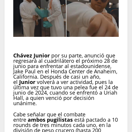
Canelo Álvarez ya está en Arabia Saudita para
pelear contra William Scull (IG/ @turkialalshik)
Chávez Junior
por su parte, anunció que
regresará al cuadrilátero el próximo 28 de
junio para enfrentar al estadounidense,
Jake Paul en el Honda Center de Anaheim,
California. Después de casi un año,
el
Junior
volverá a ver actividad, pues la
última vez que tuvo una pelea fue el 24 de
junio de 2024, cuando se enfrentó a Uriah
Hall, a quien venció por decisión
unánime.
Cabe señalar que el combate
entre
ambos pugilistas
está pactado a 10
rounds de tres minutos cada uno, en la
división de peso crucero (hasta 200