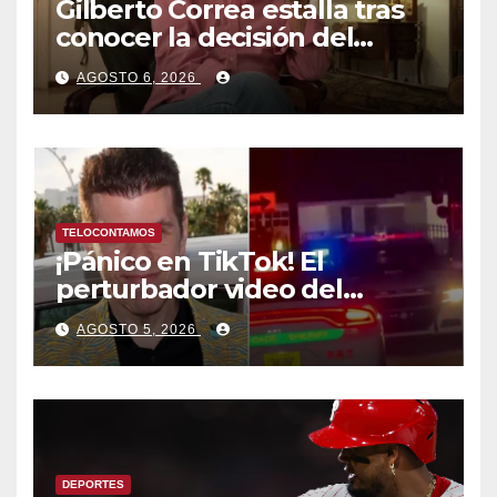
Gilberto Correa estalla tras
conocer la decisión del
tribunal en su caso
AGOSTO 6, 2026
TELOCONTAMOS
¡Pánico en TikTok! El
perturbador video del
famoso influencer Perez
AGOSTO 5, 2026
Hilton que obligó a sus fans a
pedir ayuda médica
DEPORTES