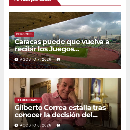
DEPORTES
Caracas puede que vuelva a
recibir los Juegos
Centroamericanos y del
AGOSTO 7, 2026
Caribe tras mas de 70 años
TELOCONTAMOS
Gilberto Correa estalla tras
conocer la decisión del
tribunal en su caso
AGOSTO 6, 2026