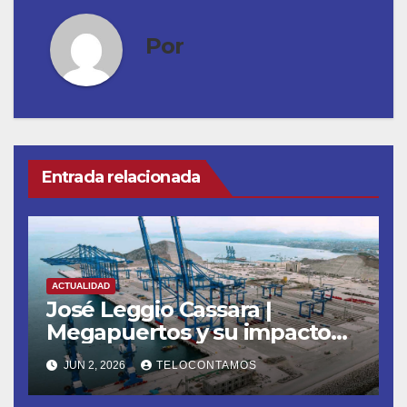
Por
Entrada relacionada
ACTUALIDAD
José Leggio Cassara |
Megapuertos y su impacto
en el turismo y el comercio
JUN 2, 2026
TELOCONTAMOS
global