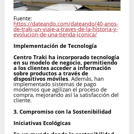
Fuente:
https://dateando.com/dateando/40-anos-
de-traki-un-viaje-a-traves-de-la-historia-y-
evolucion-de-una-tienda-iconica/
Implementación de Tecnología
Centro Traki ha incorporado tecnología
en su modelo de negocio, permitiendo
a los clientes acceder a información
sobre productos a través de
dispositivos móviles
. Además, han
implementado sistemas de pago
modernos que agilizan el proceso de
compra, mejorando así la satisfacción del
cliente.
3. Compromiso con la Sostenibilidad
Iniciativas Ecológicas