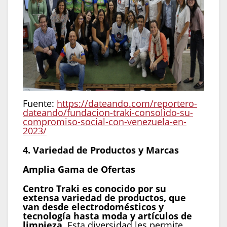
Fuente:
https://dateando.com/reportero-
dateando/fundacion-traki-consolido-su-
compromiso-social-con-venezuela-en-
2023/
4. Variedad de Productos y Marcas
Amplia Gama de Ofertas
Centro Traki es conocido por su
extensa variedad de productos, que
van desde electrodomésticos y
tecnología hasta moda y artículos de
limpieza
. Esta diversidad les permite