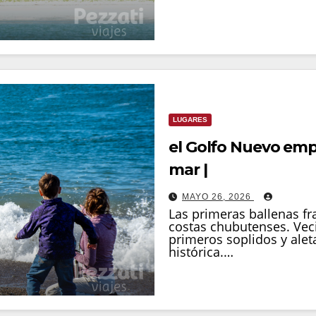
LUGARES
el Golfo Nuevo empi
mar |
MAYO 26, 2026
Las primeras ballenas fr
costas chubutenses. Veci
primeros soplidos y ale
histórica.…