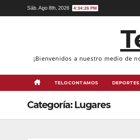
Ir
Sáb. Ago 8th, 2026
4:34:27 PM
al
contenido
T
¡Bienvenidos a nuestro medio de no
TELOCONTAMOS
DEPORTES
Categoría:
Lugares