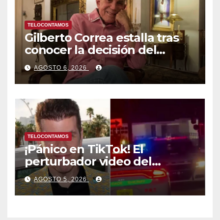
TELOCONTAMOS
Gilberto Correa estalla tras
conocer la decisión del
tribunal en su caso
AGOSTO 6, 2026
TELOCONTAMOS
¡Pánico en TikTok! El
perturbador video del
famoso influencer Perez
AGOSTO 5, 2026
Hilton que obligó a sus fans a
pedir ayuda médica