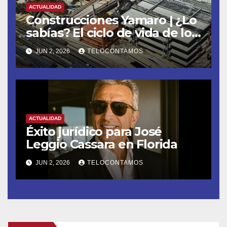
ACTUALIDAD
Construcciones Yamaro | ¿Lo
sabías? El ciclo de vida de los
materiales de construcción
JUN 2, 2026
TELOCONTAMOS
revoluciona eficiencia en
proyectos modernos
ACTUALIDAD
Éxito jurídico para José
Leggio Cassara en Florida
JUN 2, 2026
TELOCONTAMOS