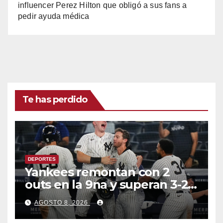
influencer Perez Hilton que obligó a sus fans a
pedir ayuda médica
Te has perdido
DEPORTES
Yankees remontan con 2
outs en la 9na y superan 3-2 a
Bravos en 10 innings tras
AGOSTO 8, 2026
larga lluvia