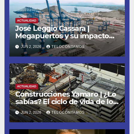
ACTUALIDAD
José Leggio Cassara |
Megapuertos y su impacto
en el turismo y el comercio
JUN 2, 2026
TELOCONTAMOS
global
ACTUALIDAD
Construcciones Yamaro | ¿Lo
sabías? El ciclo de vida de los
materiales de construcción
JUN 2, 2026
TELOCONTAMOS
revoluciona eficiencia en
proyectos modernos