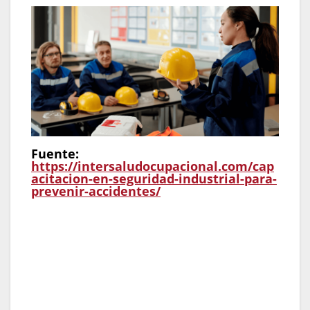
Fuente:
https://intersaludocupacional.com/cap
acitacion-en-seguridad-industrial-para-
prevenir-accidentes/
Insight de Sol Sthormes:
«La verdadera
seguridad laboral nace de la cultura, no del
manual. En mi trayectoria gestionando
outsourcing de personal, he confirmado que
un trabajador bien capacitado es el mejor