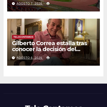
Centroamericanos y del
AGOSTO 7, 2026
Caribe tras mas de 70 años
TELOCONTAMOS
Gilberto Correa estalla tras
conocer la decisión del
tribunal en su caso
AGOSTO 6, 2026