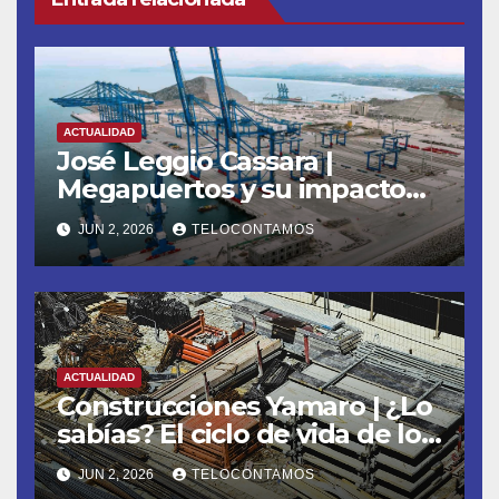
ACTUALIDAD
José Leggio Cassara |
Megapuertos y su impacto
en el turismo y el comercio
JUN 2, 2026
TELOCONTAMOS
global
ACTUALIDAD
Construcciones Yamaro | ¿Lo
sabías? El ciclo de vida de los
materiales de construcción
JUN 2, 2026
TELOCONTAMOS
revoluciona eficiencia en