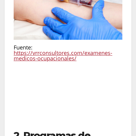
Fuente:
https://vrrconsultores.com/examenes-
medicos-ocupacionales/
Insight de Sol María Sthormes:
«La
medicina ocupacional debe ser predictiva.
No buscamos solo la aptitud física del
momento, sino proyectar la salud del
trabajador a largo plazo para garantizar que
el talento que suministramos a las industrias
sea sostenible y resiliente»
.
2. Programas de