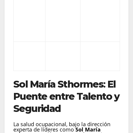
Suministrar
Suministro
Cubrir una
talento con
de
vacante
perfil
Personal
rápido.
preventivo
integral.
Uso de EPP
Uso de EPP
Seguridad
por miedo a
por cultura de
multa.
autocuidado.
Sol María Sthormes
:
El
Puente entre Talento y
Seguridad
La salud ocupacional, bajo la dirección
experta de líderes como
Sol María