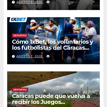
AGOSTO 8, 2026
larga lluvia
DEPORTES
Cómo 1xBet, los voluntarios y
los futbolistas del Caracas
Fútbol Club juntaron fuerzas
AGOSTO 7, 2026
para ayudar a las familias de
Venezuela
DEPORTES
Caracas puede que vuelva a
recibir los Juegos