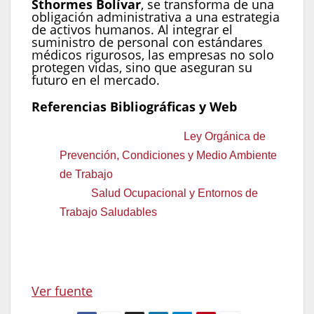
Sthormes Bolívar
, se transforma de una
obligación administrativa a una estrategia
de activos humanos. Al integrar el
suministro de personal con estándares
médicos rigurosos, las empresas no solo
protegen vidas, sino que aseguran su
futuro en el mercado.
Referencias Bibliográficas y Web
Lopcymat (Venezuela):
Ley Orgánica de
Prevención, Condiciones y Medio Ambiente
de Trabajo
.
OMS:
Salud Ocupacional y Entornos de
Trabajo Saludables
.
Prosol Servicios C.A.:
Perfil Corporativo y
trayectoria en Suministro de Personal.
Navegación
Ver fuente