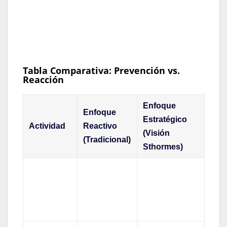
gestión de talento humana entiende que el
bienestar del trabajador impacta
directamente en la rentabilidad de la gran
industria»
.
Tabla Comparativa: Prevención vs.
Reacción
Enfoque
Enfoque
Estratégico
Actividad
Reactivo
(Visión
(Tradicional)
Sthormes)
Herramienta
Solo para
Exámenes
de mapeo de
archivar el
Médicos
salud
certificado.
organizacional.