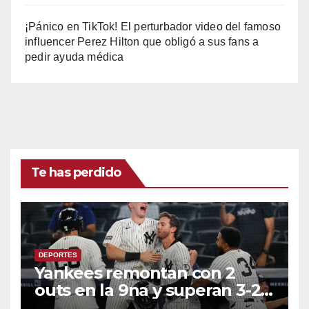
¡Pánico en TikTok! El perturbador video del famoso
influencer Perez Hilton que obligó a sus fans a
pedir ayuda médica
Te has perdido
DEPORTES
Yankees remontan con 2
outs en la 9na y superan 3-2 a
Bravos en 10 innings tras