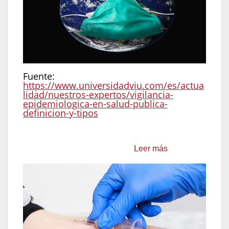
Fuente:
https://www.universidadviu.com/es/actua
lidad/nuestros-expertos/vigilancia-
epidemiologica-en-salud-publica-
definicion-y-tipos
Acción:
Realizar evaluaciones pre-empleo,
preventivas y de egreso.
Leer más