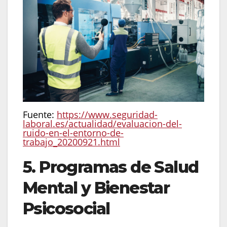
Fuente:
https://www.seguridad-
laboral.es/actualidad/evaluacion-del-
ruido-en-el-entorno-de-
trabajo_20200921.html
5. Programas de Salud
Mental y Bienestar
Psicosocial