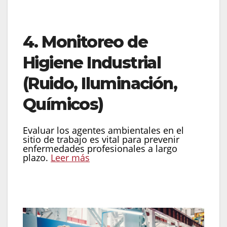
inspector de riesgos que una empresa
puede tener»
.
4. Monitoreo de
Higiene Industrial
(Ruido, Iluminación,
Químicos)
Evaluar los agentes ambientales en el
sitio de trabajo es vital para prevenir
enfermedades profesionales a largo
plazo.
Leer más
Herramienta:
Mediciones técnicas de
decibelios, luxes y partículas en suspensión.