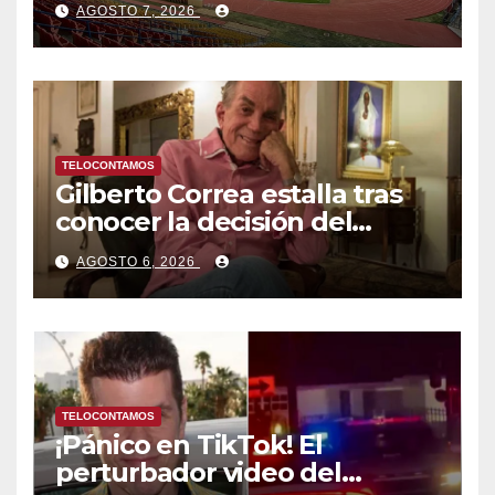
AGOSTO 7, 2026
Caribe tras mas de 70 años
TELOCONTAMOS
Gilberto Correa estalla tras
conocer la decisión del
tribunal en su caso
AGOSTO 6, 2026
TELOCONTAMOS
¡Pánico en TikTok! El
perturbador video del