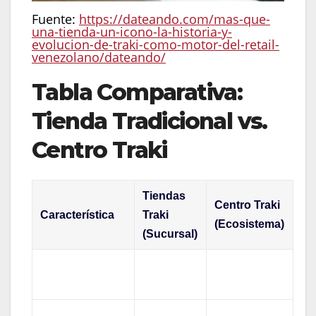
Fuente:
https://dateando.com/mas-que-
una-tienda-un-icono-la-historia-y-
evolucion-de-traki-como-motor-del-retail-
venezolano/dateando/
Tabla Comparativa:
Tienda Tradicional vs.
Centro Traki
Tiendas
Centro Traki
Característica
Traki
(Ecosistema)
(Sucursal)
5.000 –
15.000 m² o
Superficie
10.000 m²
más
Compra
Experiencia