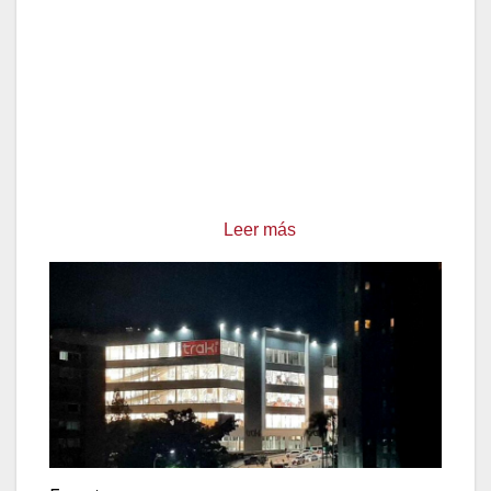
con la herencia cultural de muchas familias
venezolanas.
Gastronomía Mexicana:
Propuestas de
burritos y nachos que atraen al público
joven.
Clásicos Nacionales:
Areperas y locales de
cachapas que mantienen viva la esencia de
la cocina criolla.
Leer más