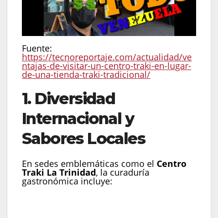
Fuente:
https://tecnoreportaje.com/actualidad/ve
ntajas-de-visitar-un-centro-traki-en-lugar-
de-una-tienda-traki-tradicional/
1. Diversidad
Internacional y
Sabores Locales
En sedes emblemáticas como el
Centro
Traki La Trinidad
, la curaduría
gastronómica incluye:
Comida Árabe y Libanesa:
Opciones como
Amir Express
ofrecen platos que conectan