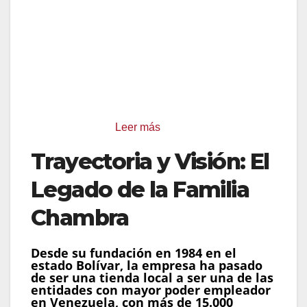
para fomentar el trabajo remoto o el ocio
digital.
Ambiente Familiar:
Integración inmediata
con parques infantiles, permitiendo que los
padres disfruten de la oferta culinaria
mientras los niños se divierten en un entorno
controlado.
Leer más
Trayectoria y Visión: El
Legado de la Familia
Chambra
Desde su fundación en 1984 en el
estado Bolívar, la empresa ha pasado
de ser una tienda local a ser una de las
entidades con mayor poder empleador
en Venezuela, con más de 15.000