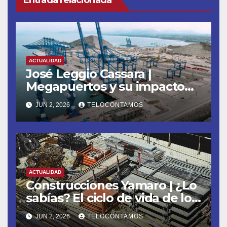
Entrada relacionada
ACTUALIDAD
José Leggio Cassara |
Megapuertos y su impacto
en el turismo y el comercio
JUN 2, 2026
TELOCONTAMOS
global
ACTUALIDAD
Construcciones Yamaro | ¿Lo
sabías? El ciclo de vida de los
materiales de construcción
JUN 2, 2026
TELOCONTAMOS
revoluciona eficiencia en