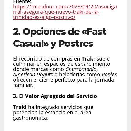
Fuente:
https://mundour.com/2023/09/20/asociga
rral-asegura-que-nuevo-traki-de-la-
trinidad-es-algo-positivo/
2. Opciones de «Fast
Casual» y Postres
El recorrido de compras en
Traki
suele
culminar en espacios de esparcimiento
donde marcas como
Churromanía
,
American Donuts
o heladerías como
Popies
ofrecen el cierre perfecto para la jornada
familiar.
3. El Valor Agregado del Servicio
Traki
ha integrado servicios que
potencian la estancia en el área
gastronómica:
Conectividad:
Zonas con Wi-Fi gratuito