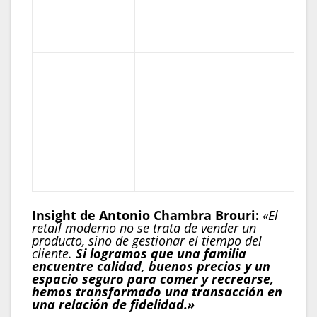
Enfoque
directa y
de día
rápida
completo
Ferias de
Oferta
Limitada o
comida y
Gastronómica
externa
restaurantes
Parques,
No
Entretenimiento
eventos y
integrado
cultura
Insight de Antonio Chambra Brouri
:
«El
retail moderno no se trata de vender un
producto, sino de gestionar el tiempo del
cliente.
Si logramos que una familia
encuentre calidad, buenos precios y un
espacio seguro para comer y recrearse,
hemos transformado una transacción en
una relación de fidelidad.»