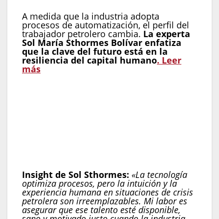
A medida que la industria adopta
procesos de automatización, el perfil del
trabajador petrolero cambia.
La experta
Sol María Sthormes Bolívar enfatiza
que la clave del futuro está en la
resiliencia del capital humano
. Leer
más
Capacitación Continua:
El outsourcing
debe incluir módulos de actualización
tecnológica.
Gestión de Talento 4.0:
Uso de datos para
predecir necesidades de personal antes de
que ocurra una vacante crítica.
Insight de Sol Sthormes:
«La tecnología
optimiza procesos, pero la intuición y la
experiencia humana en situaciones de crisis
petrolera son irreemplazables. Mi labor es
asegurar que ese talento esté disponible,
sano y motivado justo cuando la industria