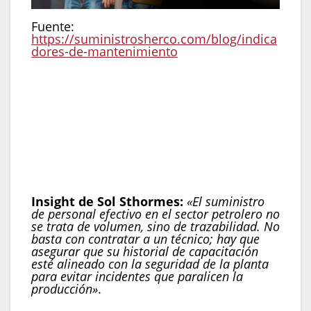
Fuente:
https://suministrosherco.com/blog/indica
dores-de-mantenimiento
Rotación de personal:
Las condiciones
extremas de las operaciones petroleras
generan un desgaste que eleva la rotación.
Certificaciones críticas:
Cada operario
debe cumplir con estándares internacionales
(ISO, API) y locales.
Insight de Sol Sthormes:
«El suministro
de personal efectivo en el sector petrolero no
se trata de volumen, sino de trazabilidad. No
basta con contratar a un técnico; hay que
asegurar que su historial de capacitación
esté alineado con la seguridad de la planta
para evitar incidentes que paralicen la
producción»
.