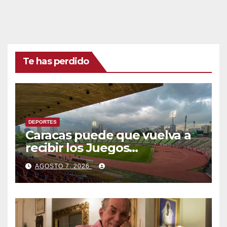
Te has perdido
DEPORTES
Caracas puede que vuelva a
recibir los Juegos
Centroamericanos y del
AGOSTO 7, 2026
Caribe tras mas de 70 años