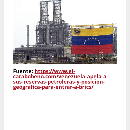
Fuente:
https://www.el-
carabobeno.com/venezuela-apela-a-
sus-reservas-petroleras-y-posicion-
geografica-para-entrar-a-brics/
Transporte Seguro:
Garantizar que el
personal llegue a las plataformas o taladros
bajo protocolos de seguridad vial estrictos.
Soporte Habitacional:
Gestión de