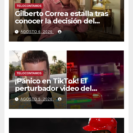
TELOCONTAMOS
Gilberto Correa estalla tras
conocer la decisión del
tribunal en su caso
AGOSTO 6, 2026
TELOCONTAMOS
¡Pánico en TikTok! El
perturbador video del
famoso influencer Perez
AGOSTO 5, 2026
Hilton que obligó a sus fans a
pedir ayuda médica