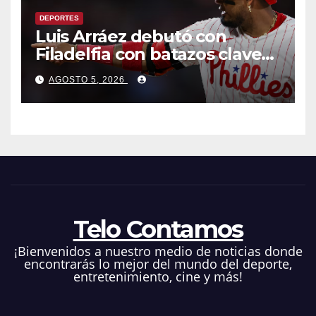
DEPORTES
Luis Arráez debutó con
Filadelfia con batazos claves
que dieron la victoria ante
AGOSTO 5, 2026
Nacionales
Telo Contamos
¡Bienvenidos a nuestro medio de noticias donde
encontrarás lo mejor del mundo del deporte,
entretenimiento, cine y más!