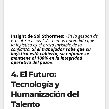
campamentos y condiciones de vida dignas
que mantengan la moral del equipo.
Seguridad Social y Legal:
Mitigar riesgos
laborales mediante una contratación
transparente y robusta.
Insight de Sol Sthormes:
«En la gestión de
Prosol Servicios C.A., hemos aprendido que
la logística
es el brazo invisible de la
confianza.
Si el trabajador sabe que su
logística está cubierta, su enfoque se
mantiene al 100% en la integridad
operativa del pozo»
.
4. El Futuro:
Tecnología y
Humanización del
Talento