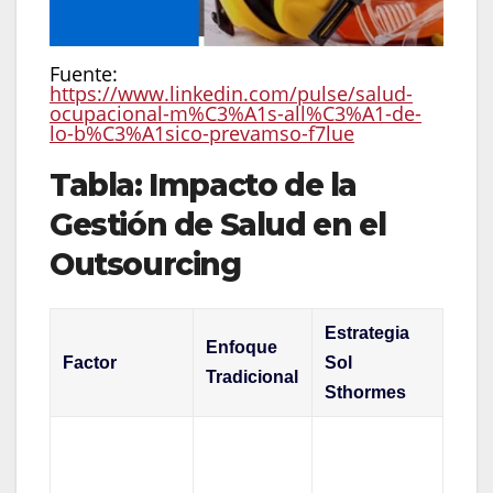
Fuente:
https://www.linkedin.com/pulse/salud-
ocupacional-m%C3%A1s-all%C3%A1-de-
lo-b%C3%A1sico-prevamso-f7lue
Tabla: Impacto de la
Gestión de Salud en el
Outsourcing
Estrategia
Enfoque
Factor
Sol
Tradicional
Sthormes
Monitoreo
Solo al
continuo y