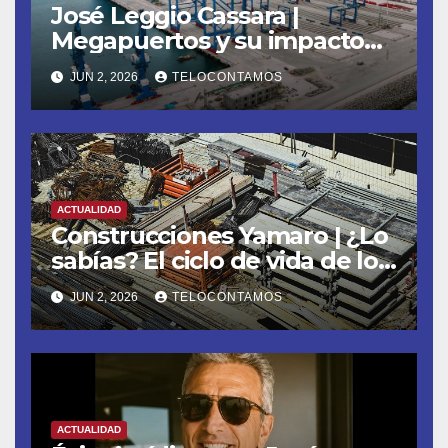
José Leggio Cassara |
Megapuertos y su impacto
en el turismo y el comercio
JUN 2, 2026
TELOCONTAMOS
global
ACTUALIDAD
Construcciones Yamaro | ¿Lo
sabías? El ciclo de vida de los
materiales de construcción
JUN 2, 2026
TELOCONTAMOS
revoluciona eficiencia en
proyectos modernos
ACTUALIDAD