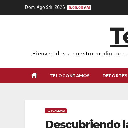
Ir
Dom. Ago 9th, 2026
6:06:04 AM
al
contenido
T
¡Bienvenidos a nuestro medio de no
TELOCONTAMOS
DEPORTES
ACTUALIDAD
Descubriendo l