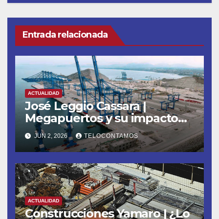
Entrada relacionada
ACTUALIDAD
José Leggio Cassara |
Megapuertos y su impacto
en el turismo y el comercio
JUN 2, 2026
TELOCONTAMOS
global
ACTUALIDAD
Construcciones Yamaro | ¿Lo