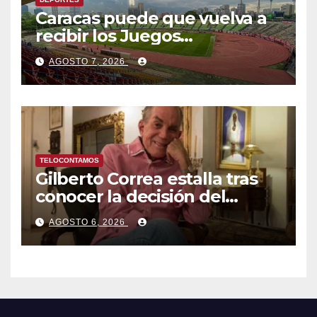
Caracas puede que vuelva a
recibir los Juegos
Centroamericanos y del
AGOSTO 7, 2026
Caribe tras mas de 70 años
TELOCONTAMOS
Gilberto Correa estalla tras
conocer la decisión del
tribunal en su caso
AGOSTO 6, 2026