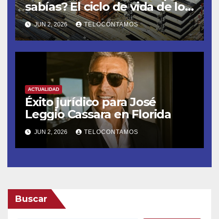
sabías? El ciclo de vida de los
materiales de construcción
JUN 2, 2026
TELOCONTAMOS
revoluciona eficiencia en
proyectos modernos
ACTUALIDAD
Éxito jurídico para José
Leggio Cassara en Florida
JUN 2, 2026
TELOCONTAMOS
Buscar