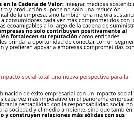
s en la Cadena de Valor:
Integrar medidas sostenibl
stro y producción supone no solo una reducción
ntal de la empresa, sino también una mejora sustanci
er a consumidores cada vez más comprometidos con l
cas ecoamigables a lo largo de la cadena de suminist
empresas no solo contribuyen positivamente al
ién fortalecen su reputación
como entidades
z les brinda la oportunidad de conectar con un segme
an y prefieren apoyar a empresas comprometidas co
pacto-social-total-una-nueva-perspectiva-para-la-
mbinación de éxito empresarial con un impacto social
e es cada vez más imperativo en el panorama empresar
brar la rentabilidad con la responsabilidad social no
a la sociedad y el medio ambiente, sino que también
do y construyen relaciones más sólidas con sus