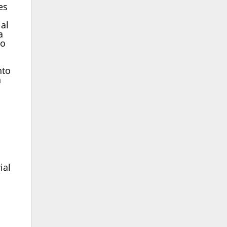
es
al
a
ro
nto
n
ial