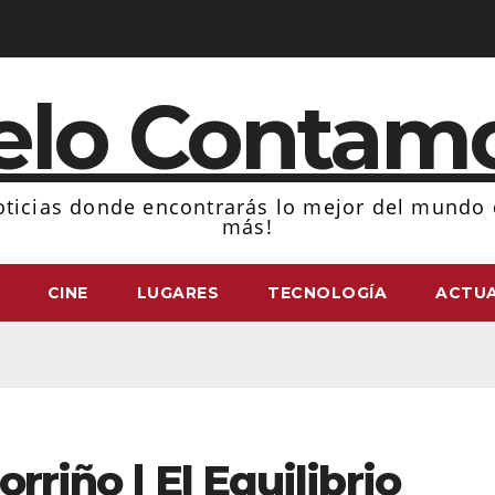
elo Contam
ticias donde encontrarás lo mejor del mundo d
más!
CINE
LUGARES
TECNOLOGÍA
ACTUA
orriño | El Equilibrio