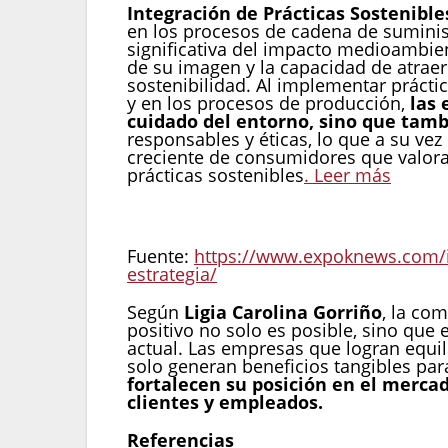
Integración de Prácticas Sostenible
en los procesos de cadena de sumini
significativa del impacto medioambie
de su imagen y la capacidad de atra
sostenibilidad. Al implementar prácti
y en los procesos de producción,
las 
cuidado del entorno, sino que tamb
responsables y éticas, lo que a su ve
creciente de consumidores que valor
prácticas sostenibles
. Leer más
Fuente:
https://www.expoknews.com/im
estrategia/
Según
Ligia Carolina Gorriño
, la co
positivo no solo es posible, sino qu
actual. Las empresas que logran equili
solo generan beneficios tangibles par
fortalecen su posición en el merca
clientes y empleados.
Referencias