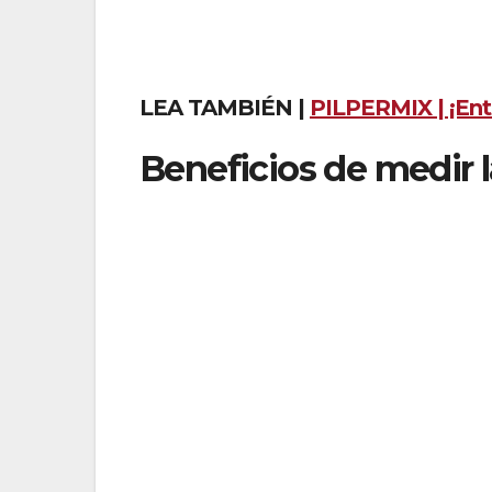
método utilizado y los resultados obten
Capacitar al personal encargado de real
los resultados y un manejo adecuado de
LEA TAMBIÉN |
PILPERMIX | ¡Enté
Beneficios de medir
Identificación temprana de problema
detectar problemas potenciales antes de
oportunidad de tomar medidas correctiv
Mejor durabilidad:
la humedad adecuada
Mediante la medición y control de la h
contracción del material, reduciendo la 
Cumplimiento de estándares y regul
integral de muchos estándares y regulac
adecuadas garantiza el cumplimiento de