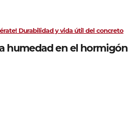
idos.
izar las mediciones para asegurar una correcta interpretación 
 los equipos.
rate! Durabilidad y vida útil del concreto
 la humedad en el hormigón
s:
la medición regular de la humedad en el hormigón permite
 que se conviertan en fallas estructurales. Esto brinda la
as a tiempo, evitando costosos trabajos de reparación.
 en el hormigón es esencial para su durabilidad a largo plazo
umedad, se pueden evitar daños causados por la expansión y
posibilidad de grietas y deterioro prematuro.
aciones:
la medición de la humedad en el hormigón es parte
iones de la industria de la construcción. Realizar mediciones
 dichas normativas y asegura la calidad de las estructuras