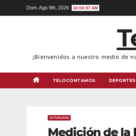
Ir
Dom. Ago 9th, 2026
10:04:08 AM
al
contenido
T
¡Bienvenidos a nuestro medio de no
TELOCONTAMOS
DEPORTES
ACTUALIDAD
Medición de la