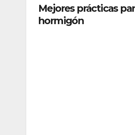
Mejores prácticas pa
hormigón
Realizar mediciones en múltiples ubic
hormigón.
Seguir las recomendaciones del fabrica
confiables.
Considerar el tiempo de curado del hor
Tomar en cuenta las condiciones ambie
influir en los resultados de las medicion
Utilizar un software de gestión de datos
largo del tiempo.
Realizar mediciones periódicas para m
necesarias en caso de desviaciones sign
Mantener un registro detallado de las m