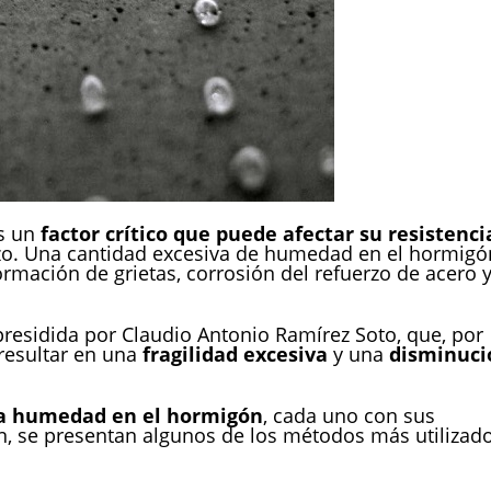
s un
factor crítico que puede afectar su resistenci
azo. Una cantidad excesiva de humedad en el hormigó
mación de grietas, corrosión del refuerzo de acero 
presidida por Claudio Antonio Ramírez Soto, que, por
resultar en una
fragilidad excesiva
y una
disminuci
a humedad en el hormigón
, cada uno con sus
ón, se presentan algunos de los métodos más utilizado
medición de la humedad con sondas es uno de los métodos m