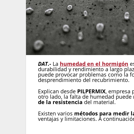
DAT.-
La
humedad en el hormigón
e
durabilidad y rendimiento a largo pl
puede provocar problemas como la for
desprendimiento del recubrimiento.
Explican desde
PILPERMIX
, empresa 
otro lado, la falta de humedad puede 
de la resistencia
del material.
Existen varios
métodos para medir l
ventajas y limitaciones. A continuaci
Método de la sonda de humedad:
La 