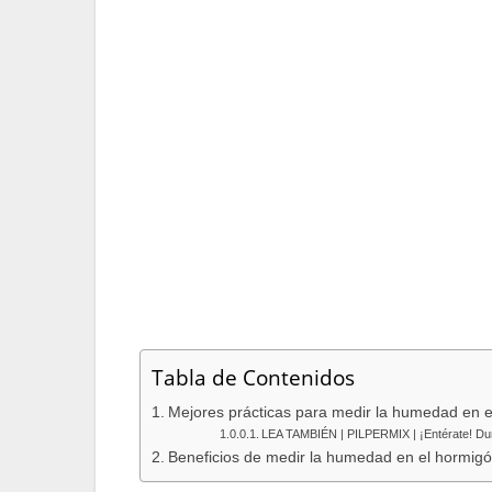
comunes y confiables. Se utilizan sens
niveles de humedad. Este método es ad
precisas.
Método del kit de pruebas de humed
usar. Estos kits incluyen un dispositivo
de humedad. Proporcionan resultados rá
superficial.
Método del higrómetro de carburo de
determinar la humedad en el interior d
sellado con carburo de calcio, que rea
generada se mide y se utiliza para dete
Tabla de Contenidos
Mejores prácticas para medir la humedad en 
LEA TAMBIÉN | PILPERMIX | ¡Entérate! Durab
Beneficios de medir la humedad en el hormig