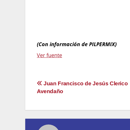
construidas.
Optimización de los tiempos de cons
puede planificar de manera más efectiv
etapas de curado, aplicación de revesti
problemas relacionados con la humeda
(Con información de PILPERMIX)
Ver fuente
Navegación
Juan Francisco de Jesús Clerico
Avendaño
de
entradas