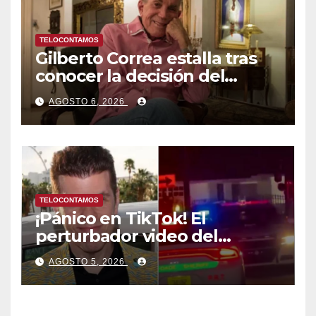
TELOCONTAMOS
Gilberto Correa estalla tras
conocer la decisión del
tribunal en su caso
AGOSTO 6, 2026
TELOCONTAMOS
¡Pánico en TikTok! El
perturbador video del
famoso influencer Perez
AGOSTO 5, 2026
Hilton que obligó a sus fans a
pedir ayuda médica