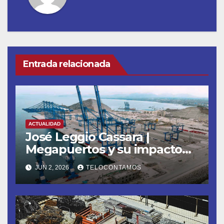
Entrada relacionada
ACTUALIDAD
José Leggio Cassara |
Megapuertos y su impacto
en el turismo y el comercio
JUN 2, 2026
TELOCONTAMOS
global