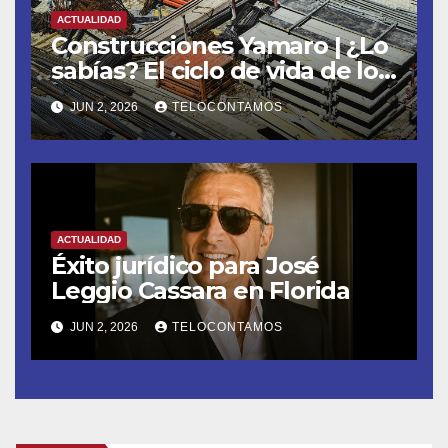
ACTUALIDAD
Construcciones Yamaro | ¿Lo
sabías? El ciclo de vida de los
materiales de construcción
JUN 2, 2026
TELOCONTAMOS
revoluciona eficiencia en
proyectos modernos
ACTUALIDAD
Éxito jurídico para José
Leggio Cassara en Florida
JUN 2, 2026
TELOCONTAMOS