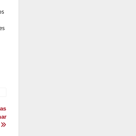
os
es
ras
nar
o