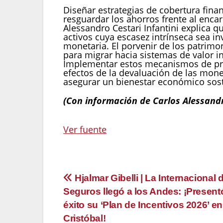
Diseñar estrategias de cobertura finan
resguardar los ahorros frente al encar
Alessandro Cestari Infantini explica q
activos cuya escasez intrínseca sea in
monetaria. El porvenir de los patrimon
para migrar hacia sistemas de valor in
Implementar estos mecanismos de prev
efectos de la devaluación de las mone
asegurar un bienestar económico sost
(Con información de Carlos Alessandr
Navegación
Ver fuente
de
entradas
Navegación
Hjalmar Gibelli | La Internacional 
Seguros llegó a los Andes: ¡Present
de
éxito su ‘Plan de Incentivos 2026’ e
entradas
Cristóbal!