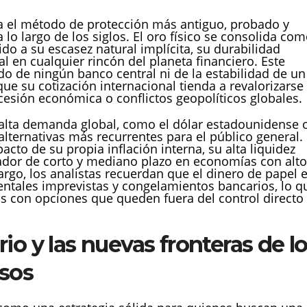
a el método de protección más antiguo, probado y
 lo largo de los siglos. El oro físico se consolida co
ido a su escasez natural implícita, su durabilidad
al en cualquier rincón del planeta financiero. Este
do de ningún banco central ni de la estabilidad de un
que su cotización internacional tienda a revalorizarse
cesión económica o conflictos geopolíticos globales.
lta demanda global, como el dólar estadounidense 
 alternativas más recurrentes para el público general.
acto de su propia inflación interna, su alta liquidez
ador de corto y mediano plazo en economías con alt
argo, los analistas recuerdan que el dinero de papel 
ntales imprevistas y congelamientos bancarios, lo q
s con opciones que queden fuera del control directo
io y las nuevas fronteras de l
asos