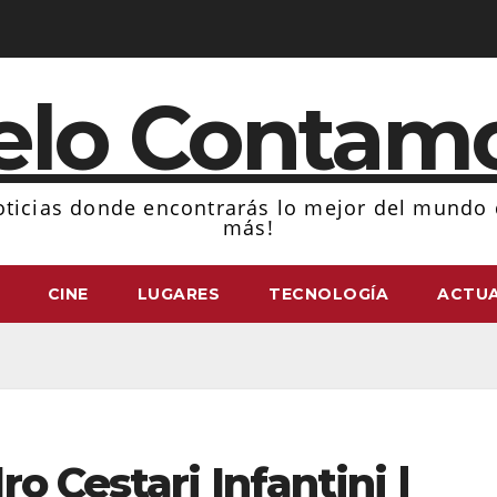
elo Contam
ticias donde encontrarás lo mejor del mundo d
más!
CINE
LUGARES
TECNOLOGÍA
ACTUA
o Cestari Infantini |