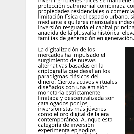
Invertir en bienes raíces se mantiene
protección patrimonial combinada con
propiedades residenciales o comercial
limitación física del espacio urbano,
mediante alquileres mensuales indexad
inversión resguarda el capital principa
añadida de la plusvalía histórica, ele
familias de generación en generación
La digitalización de los
mercados ha impulsado el
surgimiento de nuevas
alternativas basadas en la
criptografía que desafían los
paradigmas clásicos del
dinero. Ciertos activos virtuales
diseñados con una emisión
monetaria estrictamente
limitada y descentralizada son
catalogados por los
inversionistas más jóvenes
como el oro digital de la era
contemporánea. Aunque esta
categoría de inversión
experimenta episodios