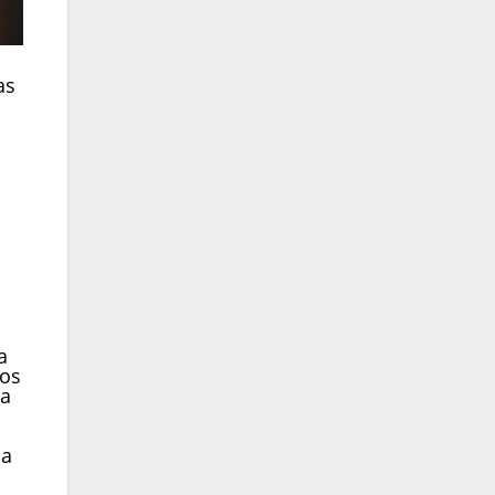
as
a
los
za
sa