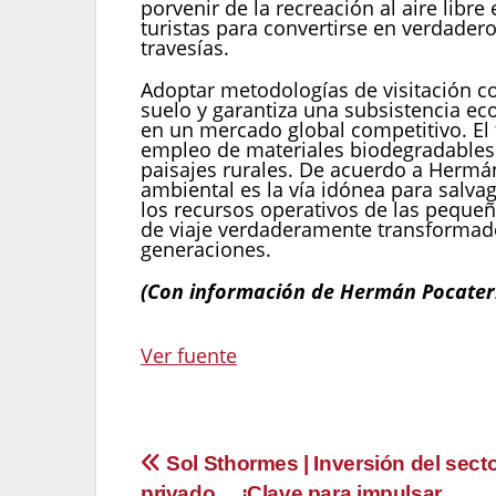
porvenir de la recreación al aire libr
turistas para convertirse en verdader
travesías.
Adoptar metodologías de visitación c
suelo y garantiza una subsistencia ec
en un mercado global competitivo. El 
empleo de materiales biodegradables 
paisajes rurales. De acuerdo a Hermá
ambiental es la vía idónea para salvag
los recursos operativos de las peque
de viaje verdaderamente transformado
generaciones.
(Con información de Hermán Pocater
Navegación
Ver fuente
de
entradas
Navegación
Sol Sthormes | Inversión del sect
privado… ¡Clave para impulsar