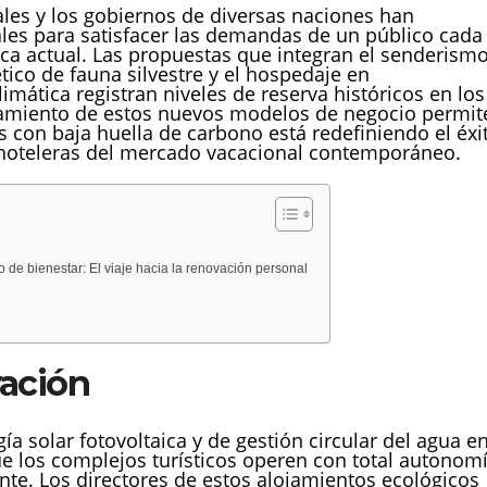
ales y los gobiernos de diversas naciones han
es para satisfacer las demandas de un público cada
tica actual. Las propuestas que integran el senderism
tico de fauna silvestre y el hospedaje en
limática registran niveles de reserva históricos en los
onamiento de estos nuevos modelos de negocio permit
s con baja huella de carbono está redefiniendo el éxi
 hoteleras del mercado vacacional contemporáneo.
de bienestar: El viaje hacia la renovación personal
vación
a solar fotovoltaica y de gestión circular del agua e
 los complejos turísticos operen con total autonom
ante. Los directores de estos alojamientos ecológicos