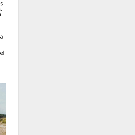
os
.
n
ta
el