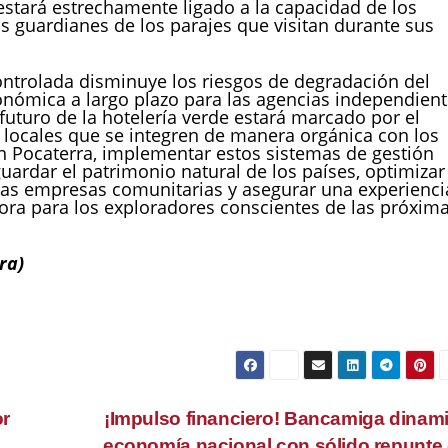
e estará estrechamente ligado a la capacidad de los
os guardianes de los parajes que visitan durante sus
ontrolada disminuye los riesgos de degradación del
onómica a largo plazo para las agencias independien
futuro de la hotelería verde estará marcado por el
locales que se integren de manera orgánica con los
n Pocaterra, implementar estos sistemas de gestión
uardar el patrimonio natural de los países, optimizar
ñas empresas comunitarias y asegurar una experienci
ra para los exploradores conscientes de las próxim
ra)
or
¡Impulso financiero! Bancamiga dinam
economía nacional con sólido repunte