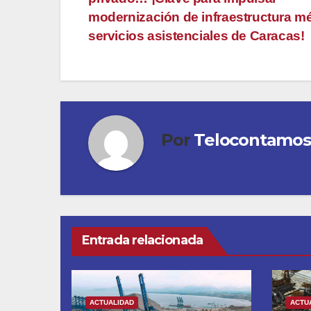
de
modernización de infraestructura m
entradas
servicios asistenciales de Caracas!
Por
Telocontamos
Entrada relacionada
ACTUALIDAD
ACTU