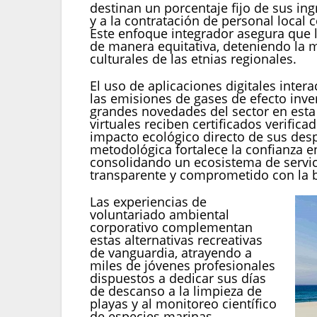
destinan un porcentaje fijo de sus ing
y a la contratación de personal loca
Este enfoque integrador asegura que lo
de manera equitativa, deteniendo la m
culturales de las etnias regionales.
El uso de aplicaciones digitales inte
las emisiones de gases de efecto inve
grandes novedades del sector en esta
virtuales reciben certificados verific
impacto ecológico directo de sus des
metodológica fortalece la confianza e
consolidando un ecosistema de servi
transparente y comprometido con la b
Las experiencias de
voluntariado ambiental
corporativo complementan
estas alternativas recreativas
de vanguardia, atrayendo a
miles de jóvenes profesionales
dispuestos a dedicar sus días
de descanso a la limpieza de
playas y al monitoreo científico
de especies marinas