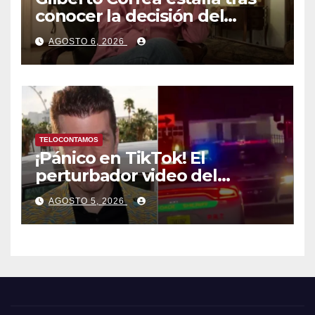
conocer la decisión del
tribunal en su caso
AGOSTO 6, 2026
TELOCONTAMOS
¡Pánico en TikTok! El
perturbador video del
famoso influencer Perez
AGOSTO 5, 2026
Hilton que obligó a sus fans a
pedir ayuda médica