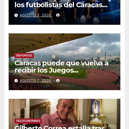
los futbolistas del Caracas
Fútbol Club juntaron fuerzas
AGOSTO 7, 2026
para ayudar a las familias de
Venezuela
DEPORTES
Caracas puede que vuelva a
recibir los Juegos
Centroamericanos y del
AGOSTO 7, 2026
Caribe tras mas de 70 años
TELOCONTAMOS
Gilberto Correa estalla tras