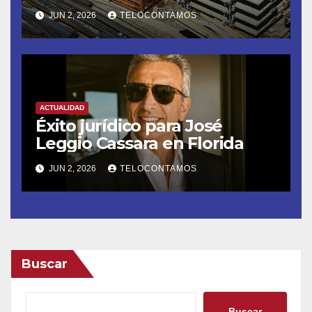
materiales de construcción
JUN 2, 2026
TELOCONTAMOS
revoluciona eficiencia en
proyectos modernos
ACTUALIDAD
Éxito jurídico para José
Leggio Cassara en Florida
JUN 2, 2026
TELOCONTAMOS
Buscar
Buscar