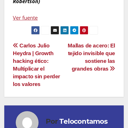
Robertson)
Navegación
Ver fuente
de
entradas
Navegación
Carlos Julio
Mallas de acero: El
Heydra | Growth
tejido invisible que
de
hacking ético:
sostiene las
entradas
Multiplicar el
grandes obras
impacto sin perder
los valores
Por
Telocontamos