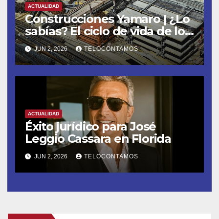
ACTUALIDAD
Construcciones Yamaro | ¿Lo
sabías? El ciclo de vida de los
materiales de construcción
JUN 2, 2026
TELOCONTAMOS
revoluciona eficiencia en
proyectos modernos
ACTUALIDAD
Éxito jurídico para José
Leggio Cassara en Florida
JUN 2, 2026
TELOCONTAMOS