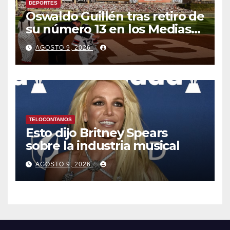
DEPORTES
Oswaldo Guillén tras retiro de
su número 13 en los Medias
Blancas: «Cumplí mis
AGOSTO 9, 2026
sueños»
TELOCONTAMOS
Esto dijo Britney Spears
sobre la industria musical
AGOSTO 9, 2026