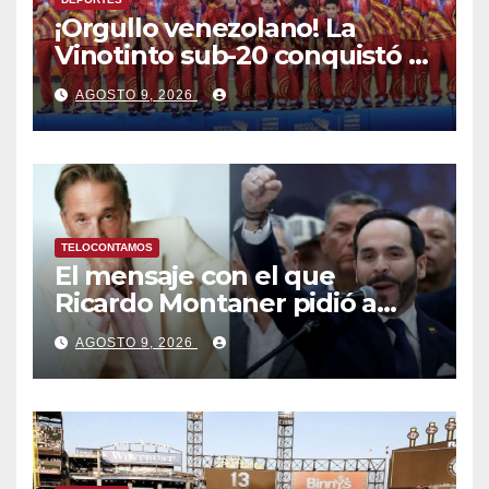
¡Orgullo venezolano! La
Vinotinto sub-20 conquistó el
oro en los Juegos
AGOSTO 9, 2026
Centroamericanos y del
Caribe tras unos dramáticos
penales
TELOCONTAMOS
El mensaje con el que
Ricardo Montaner pidió a
Abelardo de la Espriella
AGOSTO 9, 2026
ayudar a Venezuela