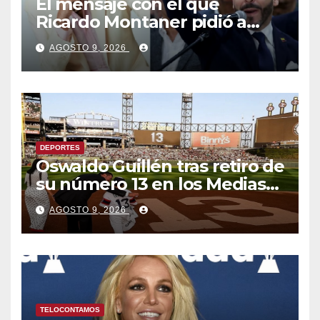
El mensaje con el que
Ricardo Montaner pidió a
Abelardo de la Espriella
AGOSTO 9, 2026
ayudar a Venezuela
DEPORTES
Oswaldo Guillén tras retiro de
su número 13 en los Medias
Blancas: «Cumplí mis
AGOSTO 9, 2026
sueños»
TELOCONTAMOS