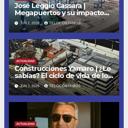
José Leggio Cassara |
Megapuertos y su impacto
en el turismo y el comercio
JUN 2, 2026
TELOCONTAMOS
global
ACTUALIDAD
Construcciones Yamaro | ¿Lo
sabías? El ciclo de vida de los
materiales de construcción
JUN 2, 2026
TELOCONTAMOS
revoluciona eficiencia en
proyectos modernos
ACTUALIDAD