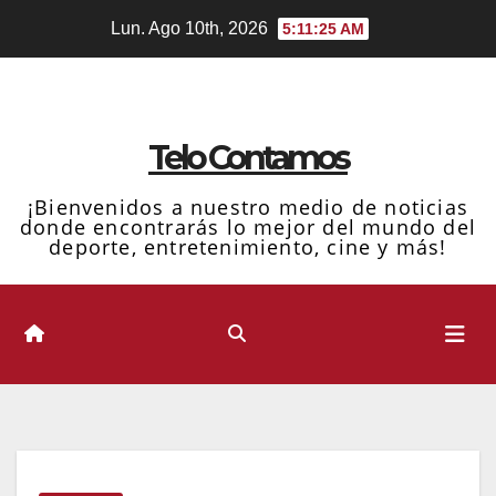
Ir
Lun. Ago 10th, 2026
5:11:26 AM
al
contenido
Telo Contamos
¡Bienvenidos a nuestro medio de noticias
donde encontrarás lo mejor del mundo del
deporte, entretenimiento, cine y más!