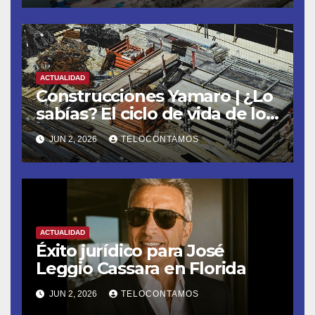
ACTUALIDAD
Construcciones Yamaro | ¿Lo
sabías? El ciclo de vida de los
materiales de construcción
JUN 2, 2026
TELOCONTAMOS
revoluciona eficiencia en
proyectos modernos
ACTUALIDAD
Éxito jurídico para José
Leggio Cassara en Florida
JUN 2, 2026
TELOCONTAMOS