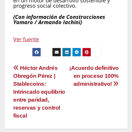
en un motor de desarrollo sostenible y
progreso social colectivo.
(Con información de Construcciones
Yamaro / Armando Iachini)
Navegación
Ver fuente
de
entradas
Navegación
Héctor Andrés
¡Acuerdo definitivo
Obregón Pérez |
en proceso 100%
de
Stablecoins:
administrativo!
entradas
Intrincado equilibrio
entre paridad,
reservas y control
fiscal