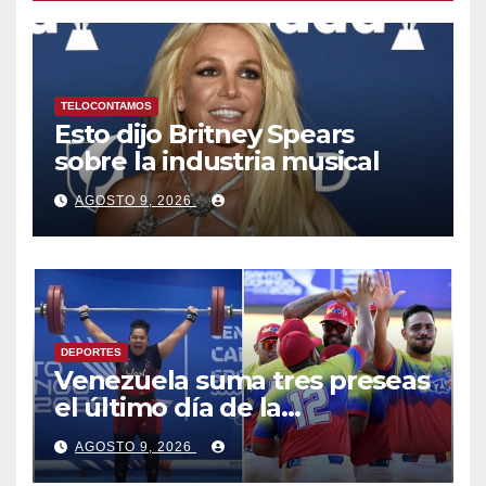
TELOCONTAMOS
Esto dijo Britney Spears
sobre la industria musical
AGOSTO 9, 2026
DEPORTES
Venezuela suma tres preseas
el último día de la
competencia y asegura el
AGOSTO 9, 2026
cuarto lugar en el premiación