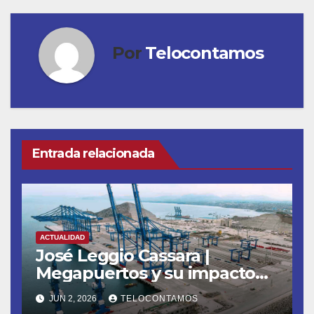
Por
Telocontamos
Entrada relacionada
ACTUALIDAD
José Leggio Cassara |
Megapuertos y su impacto
en el turismo y el comercio
JUN 2, 2026
TELOCONTAMOS
global