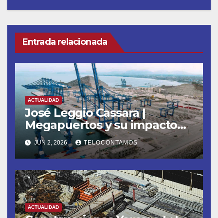
Entrada relacionada
ACTUALIDAD
José Leggio Cassara |
Megapuertos y su impacto
en el turismo y el comercio
JUN 2, 2026
TELOCONTAMOS
global
ACTUALIDAD