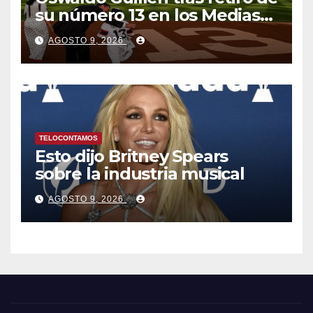
su número 13 en los Medias
Blancas: «Cumplí mis
AGOSTO 9, 2026
sueños»
TELOCONTAMOS
Esto dijo Britney Spears
sobre la industria musical
AGOSTO 9, 2026