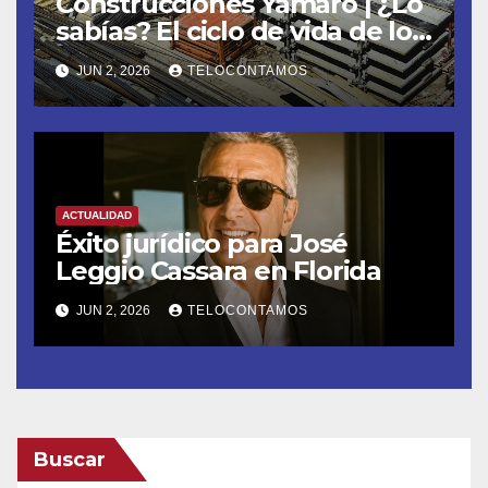
Construcciones Yamaro | ¿Lo
sabías? El ciclo de vida de los
materiales de construcción
JUN 2, 2026
TELOCONTAMOS
revoluciona eficiencia en
proyectos modernos
ACTUALIDAD
Éxito jurídico para José
Leggio Cassara en Florida
JUN 2, 2026
TELOCONTAMOS
Buscar