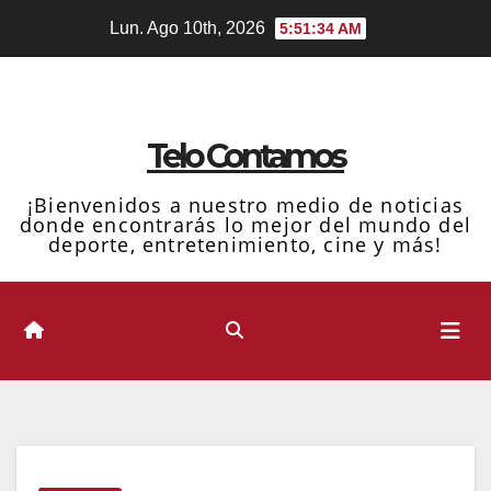
Ir
Lun. Ago 10th, 2026
5:51:35 AM
al
contenido
Telo Contamos
¡Bienvenidos a nuestro medio de noticias
donde encontrarás lo mejor del mundo del
deporte, entretenimiento, cine y más!