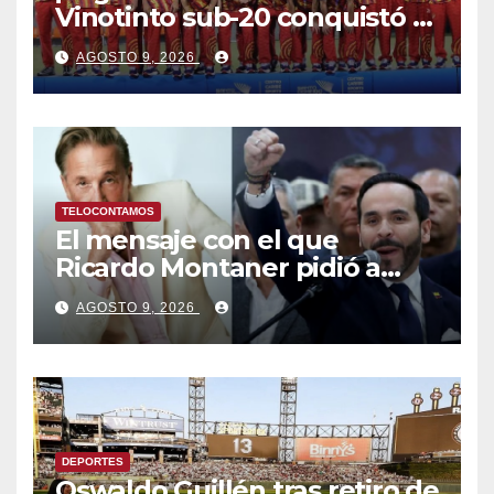
Vinotinto sub-20 conquistó el
oro en los Juegos
AGOSTO 9, 2026
Centroamericanos y del
Caribe tras unos dramáticos
penales
TELOCONTAMOS
El mensaje con el que
Ricardo Montaner pidió a
Abelardo de la Espriella
AGOSTO 9, 2026
ayudar a Venezuela
DEPORTES
Oswaldo Guillén tras retiro de