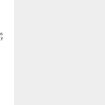
s
us
 y