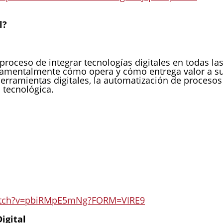
l?
 proceso de integrar tecnologías digitales en todas la
damentalmente cómo opera y cómo entrega valor a s
herramientas digitales, la automatización de procesos
 tecnológica.
atch?v=pbiRMpE5mNg?FORM=VIRE9
igital