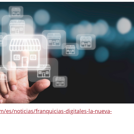
m/es/noticias/franquicias-digitales-la-nueva-