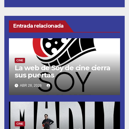
Entrada relacionada
CINE
La web de Soy de cine cierra
sus puertas
ABR 28, 2026
CINE