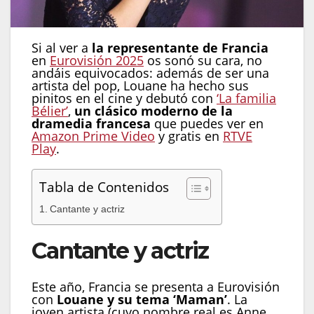
Si al ver a
la representante de Francia
en
Eurovisión 2025
os sonó su cara, no
andáis equivocados: además de ser una
artista del pop, Louane ha hecho sus
pinitos en el cine y debutó con
‘La familia
Bélier’
,
un clásico moderno de la
dramedia francesa
que puedes ver en
Amazon Prime Video
y gratis en
RTVE
Play
.
Tabla de Contenidos
Cantante y actriz
Cantante y actriz
Este año, Francia se presenta a Eurovisión
con
Louane y su tema ‘Maman’
. La
joven artista (cuyo nombre real es Anne