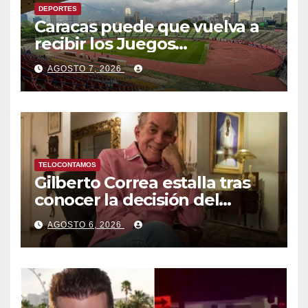
DEPORTES
Caracas puede que vuelva a
recibir los Juegos
Centroamericanos y del
AGOSTO 7, 2026
Caribe tras mas de 70 años
TELOCONTAMOS
Gilberto Correa estalla tras
conocer la decisión del
tribunal en su caso
AGOSTO 6, 2026