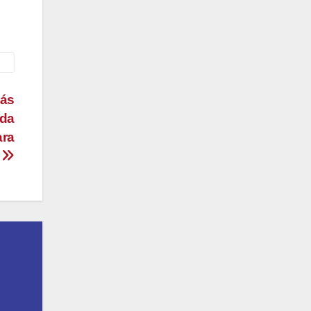
más
ada
ara
’