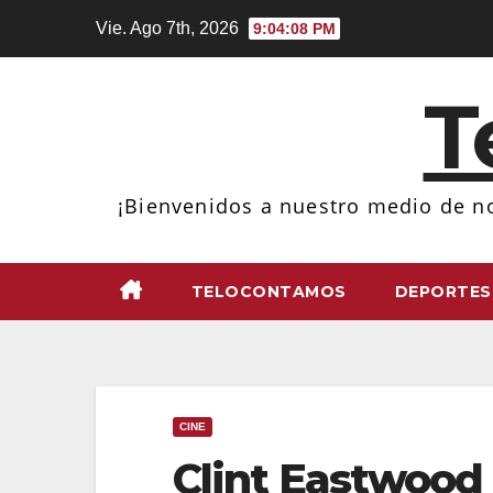
Ir
Vie. Ago 7th, 2026
9:04:09 PM
al
contenido
T
¡Bienvenidos a nuestro medio de no
TELOCONTAMOS
DEPORTES
CINE
Clint Eastwood 