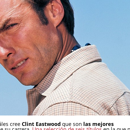
les cree
Clint Eastwood
que son
las mejores
de su carrera.
Una selección de seis títulos
en la que 