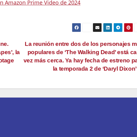
 en Amazon Prime Video de 2024
ine.
La reunión entre dos de los personajes 
pes’, la
populares de ‘The Walking Dead’ está c
otage
vez más cerca. Ya hay fecha de estreno p
la temporada 2 de ‘Daryl Dixon