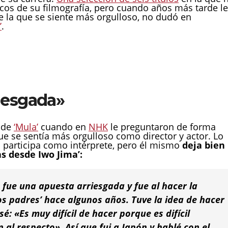
icos de su filmografía, pero cuando años más tarde le
de la que se siente más orgulloso, no dudó en
’
.
iesgada»
 de
‘Mula’
cuando en
NHK
le preguntaron de forma
 que se sentía más orgulloso como director y actor. Lo
o participa como intérprete, pero él mismo
deja bien
as desde Iwo Jima’:
fue una apuesta arriesgada y fue al hacer la
os padres’ hace algunos años. Tuve la idea de hacer
é: «Es muy difícil de hacer porque es difícil
al respecto». Así que fui a Japón y hablé con el