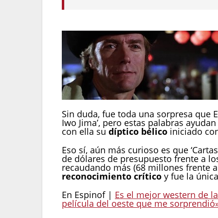
Sin duda, fue toda una sorpresa que 
Iwo Jima’, pero estas palabras ayudan
con ella su
díptico bélico
iniciado co
Eso sí, aún más curioso es que ‘Carta
de dólares de presupuesto frente a lo
recaudando más (68 millones frente a
reconocimiento crítico
y fue la únic
En Espinof |
Es el mejor western de la
película del oeste que me sorprendió