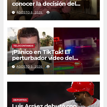
conocer la decisión del
tribunal en su caso
AGOSTO 6, 2026
TELOCONTAMOS
¡Pánico en TikTok! El
perturbador video del
famoso influencer Perez
AGOSTO 5, 2026
Hilton que obligó a sus fans a
pedir ayuda médica
DEPORTES
Luis Arráez debutó con