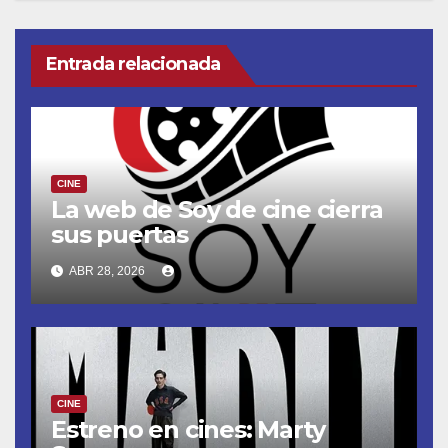
Entrada relacionada
CINE
La web de Soy de cine cierra
sus puertas
ABR 28, 2026
CINE
Estreno en cines: Marty