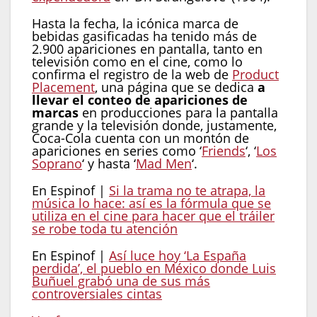
Hasta la fecha, la icónica marca de
bebidas gasificadas ha tenido más de
2.900 apariciones en pantalla, tanto en
televisión como en el cine, como lo
confirma el registro de la web de
Product
Placement
, una página que se dedica
a
llevar el conteo de apariciones de
marcas
en producciones para la pantalla
grande y la televisión donde, justamente,
Coca-Cola cuenta con un montón de
apariciones en series como ‘
Friends
‘, ‘
Los
Soprano
‘ y hasta ‘
Mad Men
‘.
En Espinof |
Si la trama no te atrapa, la
música lo hace: así es la fórmula que se
utiliza en el cine para hacer que el tráiler
se robe toda tu atención
En Espinof |
Así luce hoy ‘La España
perdida’, el pueblo en México donde Luis
Buñuel grabó una de sus más
controversiales cintas