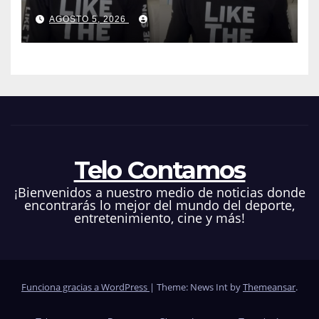
Telemundo y advirtió que lo
AGOSTO 5, 2026
que hacen en su contra es
ilegal en EEUU
Telo Contamos
¡Bienvenidos a nuestro medio de noticias donde
encontrarás lo mejor del mundo del deporte,
entretenimiento, cine y más!
Funciona gracias a WordPress
|
Theme: News Int by
Themeansar
.