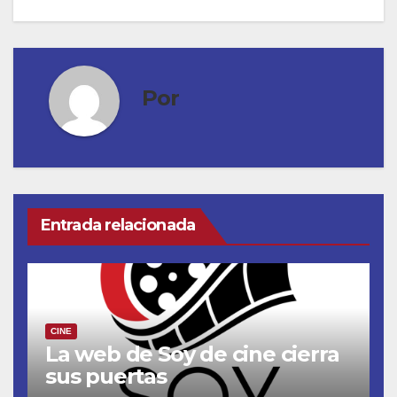
entradas
Por
Entrada relacionada
CINE
La web de Soy de cine cierra
sus puertas