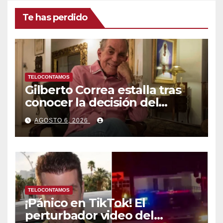
Te has perdido
TELOCONTAMOS
Gilberto Correa estalla tras
conocer la decisión del
tribunal en su caso
AGOSTO 6, 2026
TELOCONTAMOS
¡Pánico en TikTok! El
perturbador video del