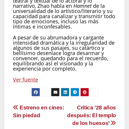
teatral y textual de lo actoral y lo
narrativo, Zhao habla en
Hamnet
de la
universalidad de lo artístico/literario y su
capacidad para canalizar y transmitir todo
tipo de emociones, incluso las más
íntimas e inconfesables.
A pesar de su abrumadora y cargante
intensidad dramática y la irregularidad de
algunos de sus pasajes, su catártico y
bellísimo desenlace logra desarmar y
convencer, quedando para el recuerdo,
equilibrando así el visionado y la
experiencia por completo.
Ver fuente
Navegación
Estreno en cines:
Crítica ’28 años
Sin piedad
después: El templo
de
de los huesos’