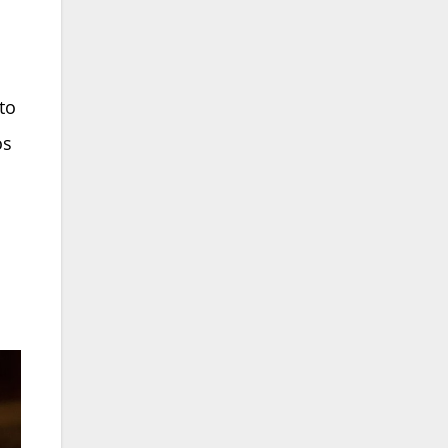
to
os