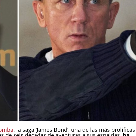
bomba
: la saga ‘James Bond’, una de las más prolíficas
más de seis décadas de aventuras a sus espaldas,
ha