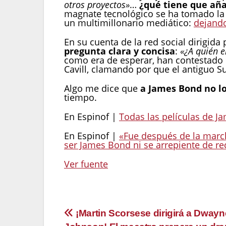
otros proyectos»
…
¿qué tiene que añ
magnate tecnológico se ha tomado la 
un multimillonario mediático:
dejand
En su cuenta de la red social dirigid
pregunta clara y concisa
:
«¿A quién 
como era de esperar, han contestado i
Cavill, clamando por que el antiguo S
Algo me dice que
a James Bond no l
tiempo.
En Espinof |
Todas las películas de 
En Espinof |
«Fue después de la marc
ser James Bond ni se arrepiente de re
Ver fuente
Navegación
¡Martin Scorsese dirigirá a Dwayn