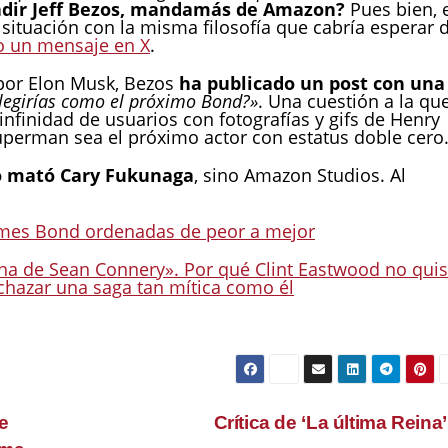
adir Jeff Bezos, mandamás de Amazon?
Pues bien, 
situación con la misma filosofía que cabría esperar 
o un mensaje en X
.
a por Elon Musk, Bezos
ha publicado un post con una
elegirías como el próximo Bond?»
. Una cuestión a la que
nfinidad de usuarios con fotografías y gifs de Henry
uperman sea el próximo actor con estatus doble cero
o mató Cary Fukunaga
, sino Amazon Studios. Al
James Bond ordenadas de peor a mejor
ha de Sean Connery». Por qué Clint Eastwood no qui
chazar una saga tan mítica como él
e
Crítica de ‘La última Reina