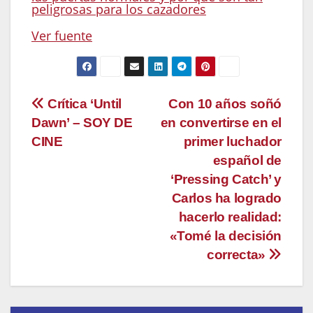
peligrosas para los cazadores
Ver fuente
Navegación
Crítica ‘Until
Con 10 años soñó
Dawn’ – SOY DE
en convertirse en el
de
CINE
primer luchador
entradas
español de
‘Pressing Catch’ y
Carlos ha logrado
hacerlo realidad:
«Tomé la decisión
correcta»