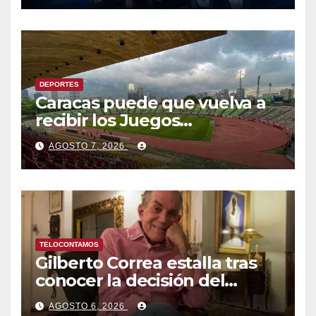
Venezuela
DEPORTES
Caracas puede que vuelva a
recibir los Juegos
Centroamericanos y del
AGOSTO 7, 2026
Caribe tras mas de 70 años
TELOCONTAMOS
Gilberto Correa estalla tras
conocer la decisión del
tribunal en su caso
AGOSTO 6, 2026