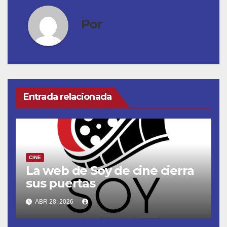
Por
Entrada relacionada
CINE
La web de Soy de cine cierra
sus puertas
ABR 28, 2026