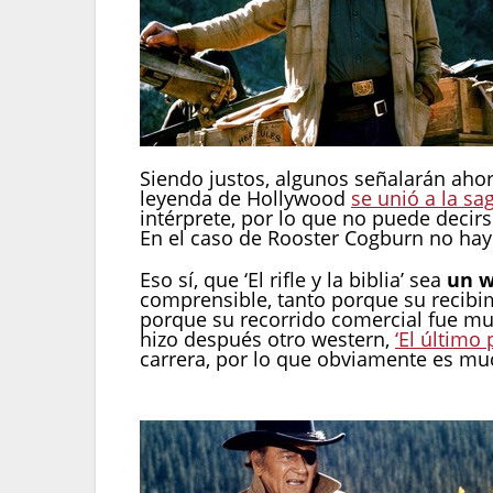
Siendo justos, algunos señalarán ahor
leyenda de Hollywood
se unió a la sa
intérprete, por lo que no puede deci
En el caso de Rooster Cogburn no hay
Eso sí, que ‘El rifle y la biblia’ sea
un w
comprensible, tanto porque su recibi
porque su recorrido comercial fue mu
hizo después otro western,
‘El último 
carrera, por lo que obviamente es m