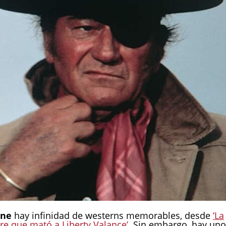
yne
hay infinidad de westerns memorables, desde
‘La
re que mató a Liberty Valance’
. Sin embargo, hay uno