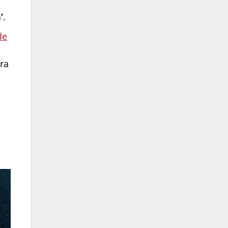
’
.
de
ora