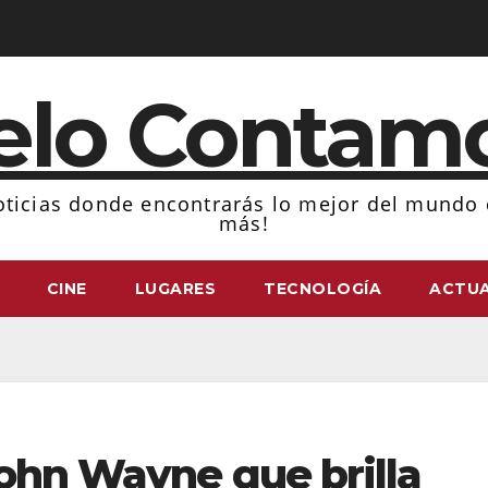
elo Contam
ticias donde encontrarás lo mejor del mundo d
más!
CINE
LUGARES
TECNOLOGÍA
ACTUA
ohn Wayne que brilla