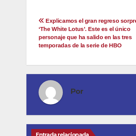
Navegación
Explicamos el gran regreso sorpr
‘The White Lotus’. Este es el único
de
personaje que ha salido en las tres
entradas
temporadas de la serie de HBO
Por
Entrada relacionada