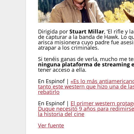
Dirigida por
Stuart Millar
, ‘El rifle 
de capturar a la banda de Hawk. Lo q
arisca misionera cuyo padre fue asesi
atrapar a los criminales.
Si tenéis ganas de verla, mucho me temo
ninguna plataforma de streaming 
tener acceso a ella.
En Espinof |
«Es lo más antiamericano
tanto este western que hizo una de las
rebatirlo
En Espinof |
El primer western prota
Duque necesitó 9 años para redimirse
la historia del cine
Ver fuente