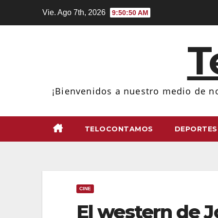
Ir
Vie. Ago 7th, 2026
9:50:52 AM
al
contenido
T
¡Bienvenidos a nuestro medio de no
TELOCONTAMOS
DEPORTES
CINE
El western de J