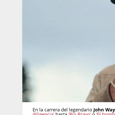
En la carrera del legendario
John Wa
diligencia’
hasta
‘Rio Bravo’
o
‘El homb