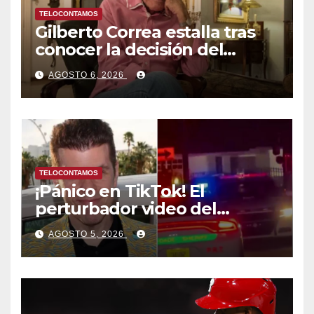
TELOCONTAMOS
Gilberto Correa estalla tras
conocer la decisión del
tribunal en su caso
AGOSTO 6, 2026
TELOCONTAMOS
¡Pánico en TikTok! El
perturbador video del
famoso influencer Perez
AGOSTO 5, 2026
Hilton que obligó a sus fans a
pedir ayuda médica