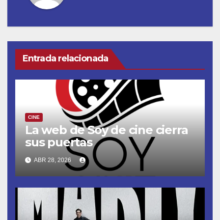
Entrada relacionada
CINE
La web de Soy de cine cierra
sus puertas
ABR 28, 2026