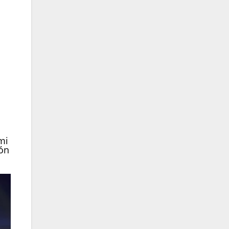
mi
ión