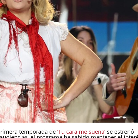
 primera temporada de
‘Tu cara me suena’
se estrenó
e audiencias, el programa ha sabido mantener el inter