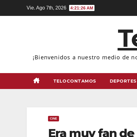
Ir
Vie. Ago 7th, 2026
4:21:28 AM
al
contenido
T
¡Bienvenidos a nuestro medio de no
TELOCONTAMOS
DEPORTES
CINE
Era muy fan de 