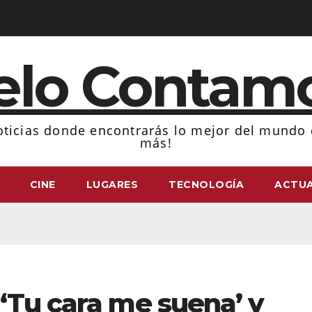
elo Contam
ticias donde encontrarás lo mejor del mundo d
más!
CINE
LUGARES
TECNOLOGÍA
ACTUA
‘Tu cara me suena’ y