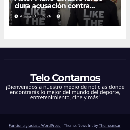
dura acusación contra
Telemundo y advirtió que lo
AGOSTO 5, 2026
que hacen en su contra es
ilegal en EEUU
Telo Contamos
¡Bienvenidos a nuestro medio de noticias donde
encontrarás lo mejor del mundo del deporte,
entretenimiento, cine y más!
Funciona gracias a WordPress
|
Theme: News Int by
Themeansar
.