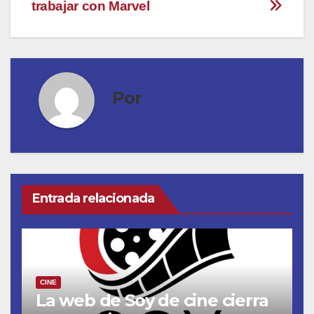
trabajar con Marvel
Por
Entrada relacionada
CINE
La web de Soy de cine cierra