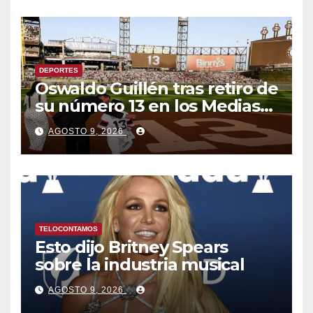
DEPORTES
Oswaldo Guillén tras retiro de
su número 13 en los Medias
Blancas: «Cumplí mis
AGOSTO 9, 2026
sueños»
TELOCONTAMOS
Esto dijo Britney Spears
sobre la industria musical
AGOSTO 9, 2026