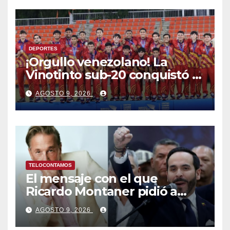
DEPORTES
¡Orgullo venezolano! La
Vinotinto sub-20 conquistó el
oro en los Juegos
AGOSTO 9, 2026
Centroamericanos y del
Caribe tras unos dramáticos
penales
TELOCONTAMOS
El mensaje con el que
Ricardo Montaner pidió a
Abelardo de la Espriella
AGOSTO 9, 2026
ayudar a Venezuela