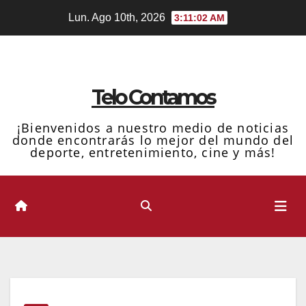
Ir
Lun. Ago 10th, 2026
3:11:03 AM
al
contenido
Telo Contamos
¡Bienvenidos a nuestro medio de noticias
donde encontrarás lo mejor del mundo del
deporte, entretenimiento, cine y más!