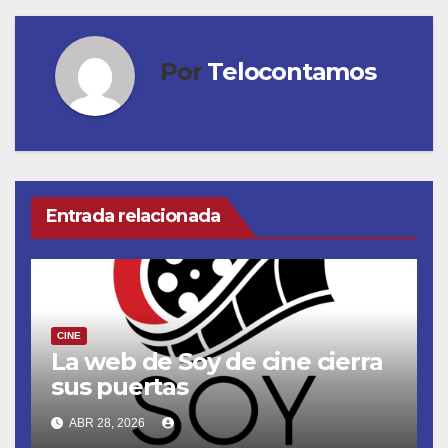
Por
Telocontamos
Entrada relacionada
CINE
La web de Soy de cine cierra
sus puertas
ABR 28, 2026