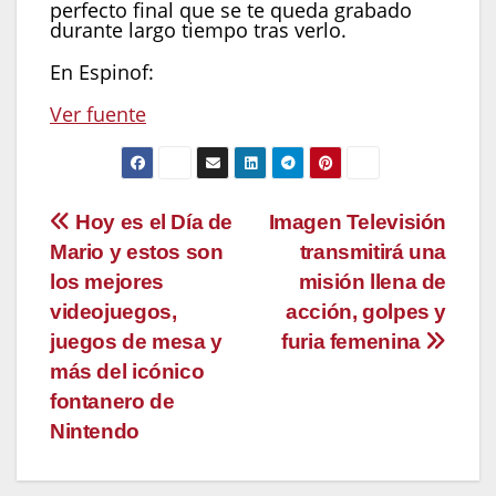
perfecto final que se te queda grabado
durante largo tiempo tras verlo.
En Espinof:
Ver fuente
Navegación
Hoy es el Día de
Imagen Televisión
Mario y estos son
transmitirá una
de
los mejores
misión llena de
entradas
videojuegos,
acción, golpes y
juegos de mesa y
furia femenina
más del icónico
fontanero de
Nintendo