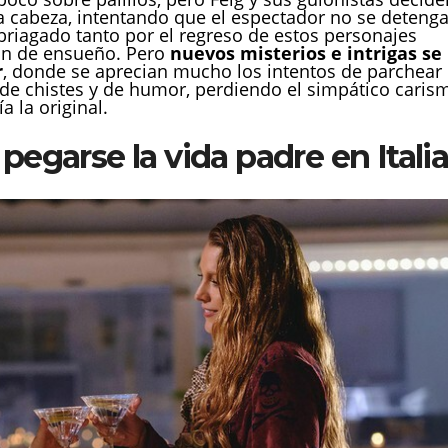
la cabeza, intentando que el espectador no se detenga
briagado tanto por el regreso de estos personajes
ión de ensueño. Pero
nuevos misterios e intrigas se
r
, donde se aprecian mucho los intentos de parchear
 de chistes y de humor, perdiendo el simpático caris
a la original.
pegarse la vida padre en Itali