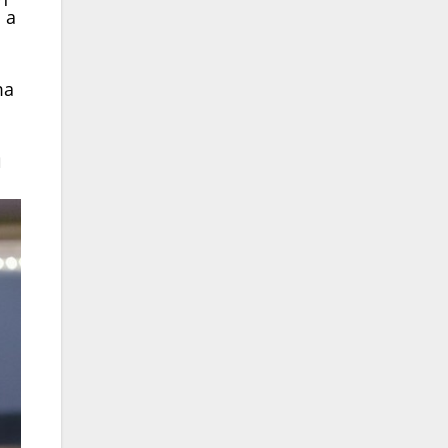
 a
ma
a