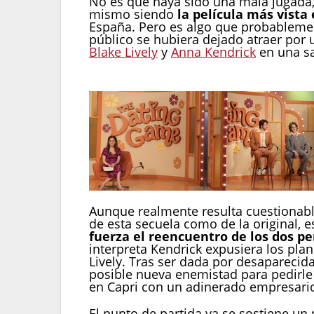
No es que haya sido una mala jugada,
mismo siendo
la película más vista
España. Pero es algo que probablement
público se hubiera dejado atraer por 
Blake Lively
y
Anna Kendrick
en una sa
Aunque realmente resulta cuestionabl
de esta secuela como de la original, e
fuerza el reencuentro de los dos pe
interpreta Kendrick expusiera los pla
Lively. Tras ser dada por desaparecid
posible nueva enemistad para pedirle
en Capri con un adinerado empresario
El punto de partida ya se sostiene un 