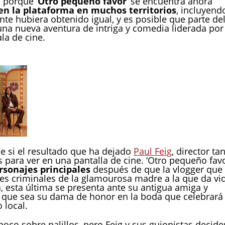
 porque ‘
Otro pequeño favor
’ se encuentra ahora
 en la plataforma en muchos territorios
, incluyend
e hubiera obtenido igual, y es posible que parte de
una nueva aventura de intriga y comedia liderada por
la de cine.
e si el resultado que ha dejado
Paul Feig
, director ta
s para ver en una pantalla de cine. ‘Otro pequeño favo
rsonajes principales
después de que la vlogger que
nes criminales de la glamourosa madre a la que da vi
a, esta última se presenta ante su antigua amiga y
 que sea su dama de honor en la boda que celebrará
 local.
poco sobre palillos, pero Feig y sus guionistas decide