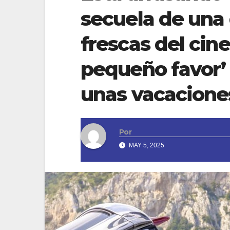
secuela de una
frescas del cine
pequeño favor’
unas vacacione
Por
MAY 5, 2025