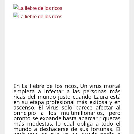
Fecha de estreno:
28 de mayo en Movistar plus+
Género:
Ciencia Ficción, Drama, Thriller
País:
España
Año:
2025
Dirección:
Galder Gaztelu-Urrutia
Reparto:
Mary Elizabeth Winstead, Timothy Spall,
Lorraine Bracco, Jonah Hauer-King, Rafe Spall
En La fiebre de los ricos, Un virus mortal
empieza a infectar a las personas más
ricas del mundo justo cuando Laura está
en su etapa profesional más exitosa y en
ascenso. El virus solo parece afectar al
principio a los multimillonarios, pero
pronto se expande hasta abarcar riquezas
más modestas, lo cual obliga a todo el
mundo a deshacerse de sus fortunas. El