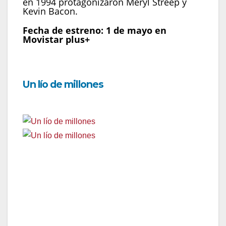
en 1994 protagonizaron Meryl Streep y
Kevin Bacon.
Fecha de estreno: 1 de mayo en
Movistar plus+
Un lío de millones
Fecha de estreno:
2 de mayo en Movistar plus+
Género:
Comedia
País:
España
Año:
2024
Dirección:
Susan Béjar
Reparto:
Antonio Resines, Gracia Olayo, Alberto