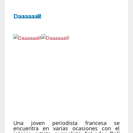
Daaaaaalí!
Fecha de estreno:
12 de mayo en Movistar plus+
Género:
Comedia
País:
Francia
Año:
2023
Duración:
79 min
Dirección:
Quentin Dupieux
Reparto:
Anaïs Demoustier, Gilles Lellouche,
Édouard Baer, Jonathan Cohen, Pio Marmaï.
Música:
Thomas Bangalter
Una joven periodista francesa se
encuentra en varias ocasiones con el