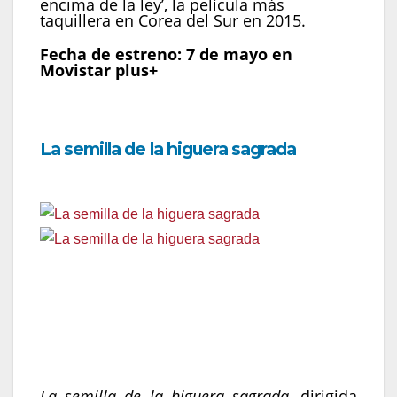
encima de la ley’, la película más
taquillera en Corea del Sur en 2015.
Fecha de estreno: 7 de mayo en
Movistar plus+
La semilla de la higuera sagrada
Fecha de estreno:
8 de mayo en Movistar plus+
Género:
Drama, Thriller
País:
Irán, Francia, Alemania
Año:
2024
Dirección:
Mohammad Rasoulof
La semilla de la higuera sagrada
, dirigida