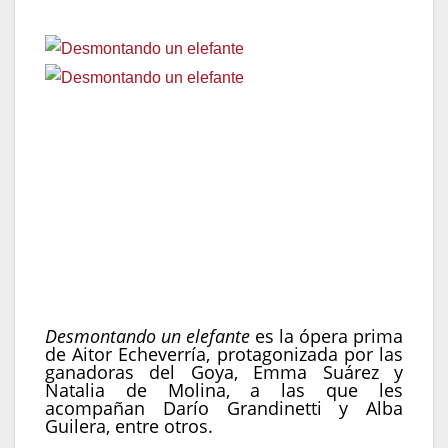
Fecha de estreno:
13 de mayo en Movistar plus+
Género:
Drama
País:
España, Francia
Año:
2024
Duración:
120 min
Dirección:
Aitor Echeverría
Reparto:
Emma Suárez, Natalia de Molina, Darío
Grandinetti, Alba Guilera
Desmontando un elefante
es la ópera prima
de Aitor Echeverría, protagonizada por las
ganadoras del Goya, Emma Suárez y
Natalia de Molina, a las que les
acompañan Darío Grandinetti y Alba
Guilera, entre otros.