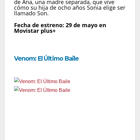
de Ana, una madre separada, que vive
cómo su hija de ocho años Sonia elige ser
llamado Son.
Fecha de estreno: 29 de mayo en
Movistar plus+
Venom: El Último Baile
Fecha de estreno:
30 de mayo en Movistar plus+
Género:
Acción, Ciencia Ficción, Marvel
País:
Estados Unidos, Reino Unido
Año:
2024
Duración:
110 min