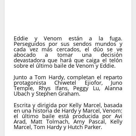
Dirección:
Kelly Marcel
Reparto:
Tom Hardy, Chiwetel Ejiofor, Juno
Temple, Rhys Ifans, Stephen Graham
Música:
Dan Deacon
Eddie y Venom están a la fuga.
Perseguidos por sus sendos mundos y
cada vez más cercados, el dúo se ve
abocado a tomar una decisión
devastadora que hará que caiga el telón
sobre el último baile de Venom y Eddie.
Junto a Tom Hardy, completan el reparto
protagonista Chiwetel Ejiofor, Juno
Temple, Rhys Ifans, Peggy Lu, Alanna
Ubach y Stephen Graham.
Escrita y dirigida por Kelly Marcel, basada
en una historia de Hardy y Marcel, Venom:
el último baile está producida por Avi
Arad, Matt Tolmach, Amy Pascal, Kelly
Marcel, Tom Hardy y Hutch Parker.