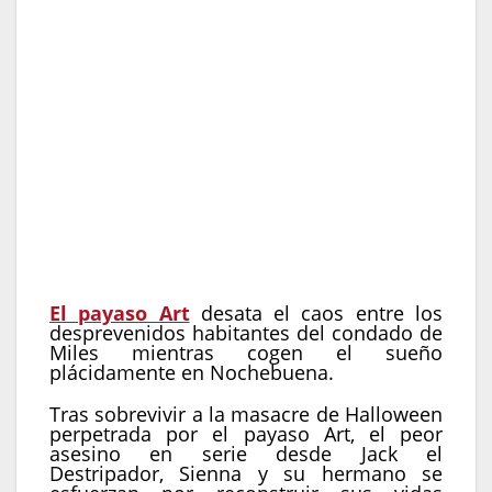
Género:
Terror, Slasher,
País:
Estados Unidos
Año:
2024
Duración:
125 min
Dirección:
Damien Leone
Reparto:
David Howard Thornton, Lauren LaVera,
Samantha Scaffidi, Jason Patric, Daniel Roebuck,
Bryce Johnson
Música:
Paul Wiley
El payaso Art
desata el caos entre los
desprevenidos habitantes del condado de
Miles mientras cogen el sueño
plácidamente en Nochebuena.
Tras sobrevivir a la masacre de Halloween
perpetrada por el payaso Art, el peor
asesino en serie desde Jack el
Destripador, Sienna y su hermano se