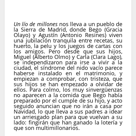
Olmo, Clara Lago, Itzan Escamilla, Lucía
Caraballo, Raúl Cimas, Bianca Kovacs
Un lío de millones
nos lleva a un pueblo de
la Sierra de Madrid, donde Bego (Gracia
Olayo) y Agustín (Antonio Resines) viven
una jubilación tranquila entre recetas, su
huerto, la pelu y los juegos de cartas con
los amigos. Pero desde que sus hijos,
Miguel (Alberto Olmo) y Carla (Clara Lago),
se independizaron para irse a vivir a la
ciudad, el síndrome del nido vacío parece
haberse instalado en el matrimonio, y
empiezan a comprobar, con tristeza, que
sus hijos se han empezado a olvidar de
ellos. Para colmo, los muy sinvergüenzas
no aparecen a la comida que Bego había
preparado por el cumple de su hijo, y acto
seguido anuncian que no irán a casa por
Navidad, lo que lleva a sus padres a idear
un arriesgado plan para que vuelvan a su
lado: fingirán que han ganado la lotería y
que son multimillonarios.