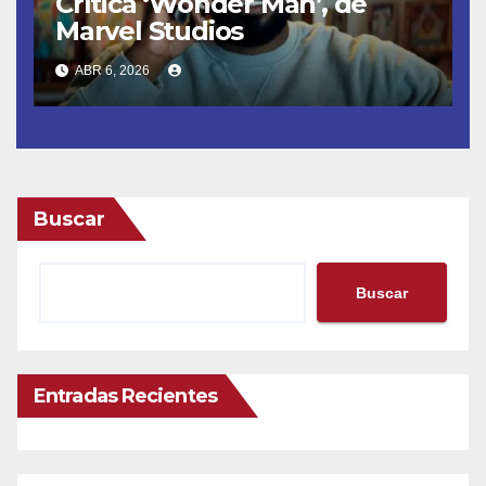
Crítica ‘Wonder Man’, de
Marvel Studios
ABR 6, 2026
Buscar
Buscar
Entradas Recientes