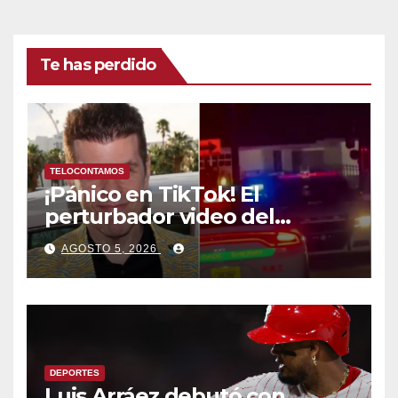
Te has perdido
TELOCONTAMOS
¡Pánico en TikTok! El
perturbador video del
famoso influencer Perez
AGOSTO 5, 2026
Hilton que obligó a sus fans a
pedir ayuda médica
DEPORTES
Luis Arráez debutó con