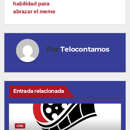
habilidad para
abrazar el meme
Por
Telocontamos
Entrada relacionada
CINE