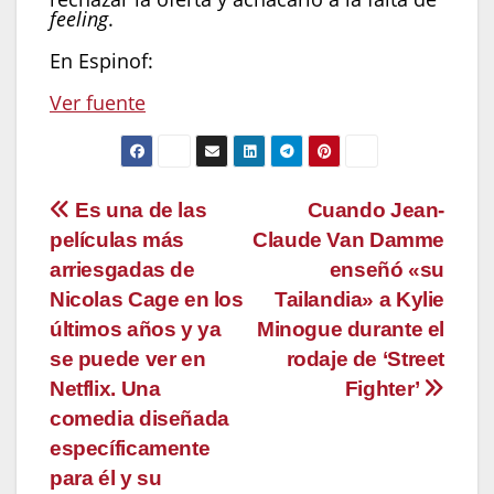
feeling
.
En Espinof:
Ver fuente
Navegación
Es una de las
Cuando Jean-
películas más
Claude Van Damme
de
arriesgadas de
enseñó «su
entradas
Nicolas Cage en los
Tailandia» a Kylie
últimos años y ya
Minogue durante el
se puede ver en
rodaje de ‘Street
Netflix. Una
Fighter’
comedia diseñada
específicamente
para él y su