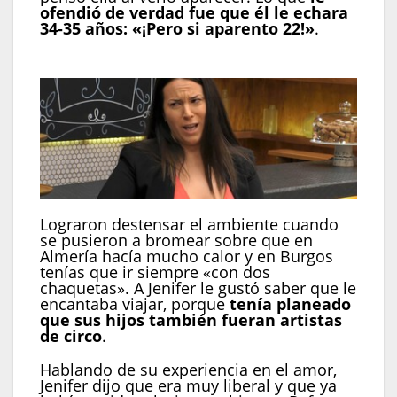
ofendió de verdad fue que él le echara
34-35 años: «¡Pero si aparento 22!»
.
Lograron destensar el ambiente cuando
se pusieron a bromear sobre que en
Almería hacía mucho calor y en Burgos
tenías que ir siempre «con dos
chaquetas». A Jenifer le gustó saber que le
encantaba viajar, porque
tenía planeado
que sus hijos también fueran artistas
de circo
.
Hablando de su experiencia en el amor,
Jenifer dijo que era muy liberal y que ya