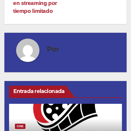
en streaming por
tiempo limitado
Por
Entrada relacionada
CINE