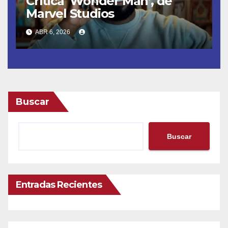
Crítica ‘Wonder Man’, de
Marvel Studios
ABR 6, 2026
Buscar
Buscar
Entradas Recientes