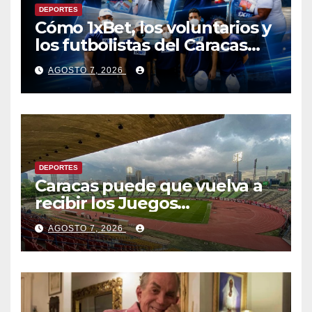
DEPORTES
Cómo 1xBet, los voluntarios y
los futbolistas del Caracas
Fútbol Club juntaron fuerzas
AGOSTO 7, 2026
para ayudar a las familias de
Venezuela
DEPORTES
Caracas puede que vuelva a
recibir los Juegos
Centroamericanos y del
AGOSTO 7, 2026
Caribe tras mas de 70 años