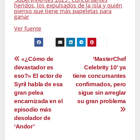
heridos, los expulsados de la isla y quién
pienso que tiene más papeletas para
ganar
Ver fuente
Navegación
«¿Cómo de
‘MasterChef
devastador es
Celebrity 10’ ya
de
eso?» El actor de
tiene concursantes
entradas
Syril habla de esa
confirmados, pero
gran pelea
sigue sin arreglar
encarnizada en el
su gran problema
episodio más
desolador de
‘Andor’