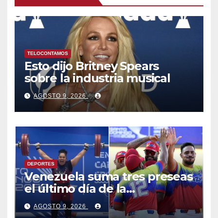
TELOCONTAMOS
Esto dijo Britney Spears
sobre la industria musical
AGOSTO 9, 2026
DEPORTES
Venezuela suma tres preseas
el último día de la
competencia y asegura el
AGOSTO 9, 2026
cuarto lugar en el premiación