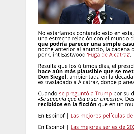
No estaríamos contando esto en esta, 
una estrecha relación con el mundo de
que podría parecer una simple cas
noche anterior al anuncio, la cadena d
por Clint Eastwood
‘Fuga de Alcatraz’
.
Resulta que los últimos días, el presi
hace aún más plausible que se meti
Don Siegel,
ambientada en la década 
es trasladado a Alcatraz, donde planea
Cuando
se preguntó a Trump
por su d
«Se suponía que iba a ser cineasta»
. De
recibidos en la ficción
que en un mund
En Espinof |
Las mejores películas de
En Espinof |
Las mejores series de 20