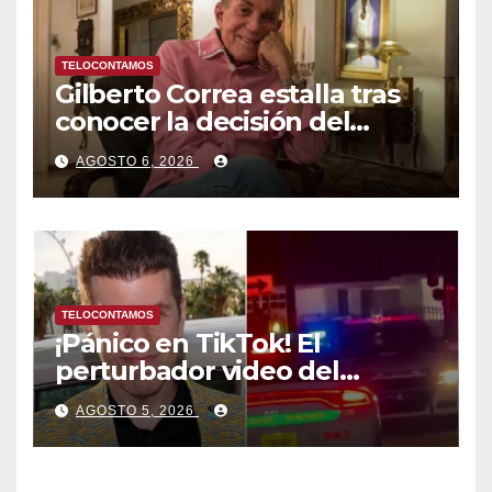
TELOCONTAMOS
Gilberto Correa estalla tras
conocer la decisión del
tribunal en su caso
AGOSTO 6, 2026
TELOCONTAMOS
¡Pánico en TikTok! El
perturbador video del
famoso influencer Perez
AGOSTO 5, 2026
Hilton que obligó a sus fans a
pedir ayuda médica