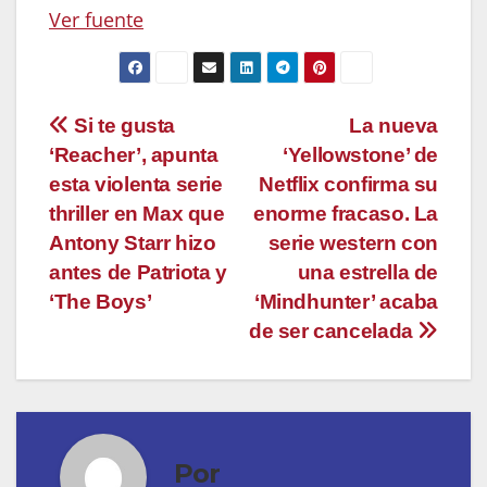
Ver fuente
Navegación
Si te gusta
La nueva
‘Reacher’, apunta
‘Yellowstone’ de
de
esta violenta serie
Netflix confirma su
entradas
thriller en Max que
enorme fracaso. La
Antony Starr hizo
serie western con
antes de Patriota y
una estrella de
‘The Boys’
‘Mindhunter’ acaba
de ser cancelada
Por