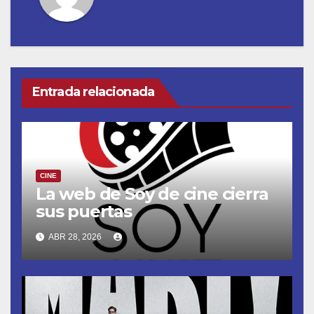
Entrada relacionada
CINE
La web de Soy de cine cierra
sus puertas
ABR 28, 2026