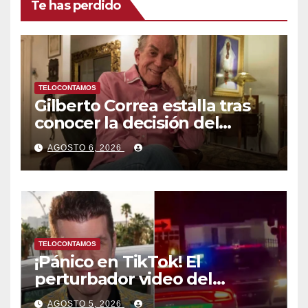
Te has perdido
TELOCONTAMOS
Gilberto Correa estalla tras
conocer la decisión del
tribunal en su caso
AGOSTO 6, 2026
TELOCONTAMOS
¡Pánico en TikTok! El
perturbador video del
famoso influencer Perez
AGOSTO 5, 2026