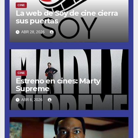
CINE
La web de Soy de cine cierra
sus puertas
ABR 28, 2026
CINE
Estreno en cines: Marty
Supreme
ABR 6, 2026